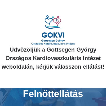
Ugrás
a
tartalomra
Üdvözöljük a Gottsegen György
Országos Kardiovaszkuláris Intézet
weboldalán, kérjük válasszon ellátást!
Felnőttellátás