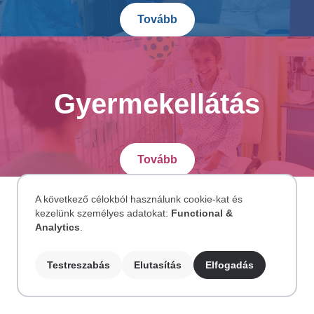
Tovább
Gyermekellátás
Tovább
A következő célokból használunk cookie-kat és
kezelünk személyes adatokat:
Functional &
Személyes
Analytics
.
adatok
Testreszabás
Elutasítás
Elfogadás
és