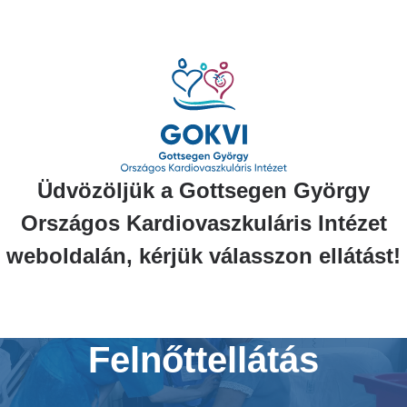
Ugrás
a
tartalomra
Üdvözöljük a Gottsegen György
Országos Kardiovaszkuláris Intézet
weboldalán, kérjük válasszon ellátást!
Felnőttellátás