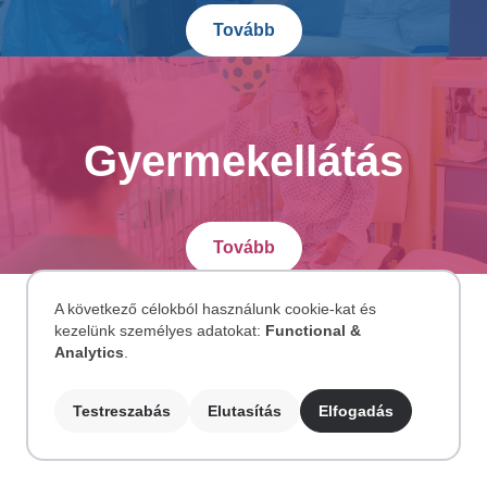
Tovább
Gyermekellátás
Tovább
A következő célokból használunk cookie-kat és
kezelünk személyes adatokat:
Functional &
Személyes
Analytics
.
adatok
Testreszabás
Elutasítás
Elfogadás
és