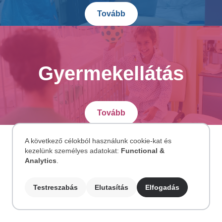
Tovább
Gyermekellátás
Tovább
A következő célokból használunk cookie-kat és
kezelünk személyes adatokat:
Functional &
Személyes
Analytics
.
adatok
Testreszabás
Elutasítás
Elfogadás
és