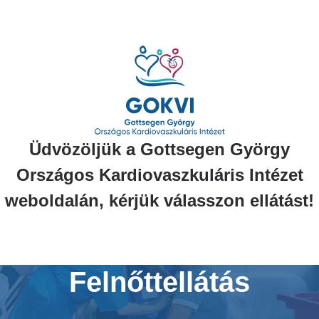
Ugrás
a
tartalomra
Üdvözöljük a Gottsegen György
Országos Kardiovaszkuláris Intézet
weboldalán, kérjük válasszon ellátást!
Felnőttellátás