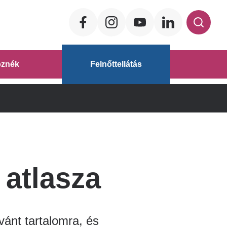
Social
ég
znék
Felnőttellátás
áz
 atlasza
vánt tartalomra, és