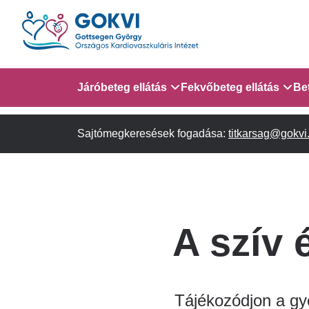
Ugrás
a
tartalomra
Domain
Járóbeteg ellátás
Fekvőbeteg ellátás
Be
menu
Sajtómegkeresések fogadása:
Járóbeteg Információk
Gyermek Szív- és Ér
titkarsag@gokvi
AITO - 4. em.
for
Szakambulanciák
Gyermek Kardiológiai 
em.
GOKVI
Gyermek Kardiológiai
A szív 
(main
Szívsebészeti Osztály
child)
Tájékozódjon a gye