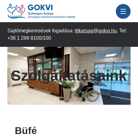
Ugrás
a
tartalomra
Sajtómegkeresések fogadása:
titkarsag@gokvi.hu
. Tel:
+36 1 299 8100/100
Szolgáltatásaink
Büfé