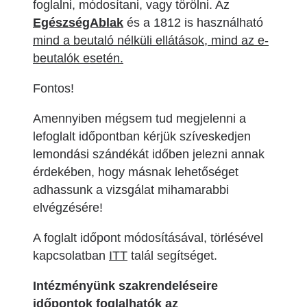
foglalni, módosítani, vagy törölni. Az
EgészségAblak
és a 1812 is használható
mind a beutaló nélküli ellátások, mind az e-
beutalók esetén.
Fontos!
Amennyiben mégsem tud megjelenni a
lefoglalt időpontban kérjük szíveskedjen
lemondási szándékát időben jelezni annak
érdekében, hogy másnak lehetőséget
adhassunk a vizsgálat mihamarabbi
elvégzésére!
A foglalt időpont módosításával, törlésével
kapcsolatban
ITT
talál segítséget.
Intézményünk szakrendeléseire
időpontok foglalhatók az