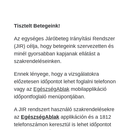
Tisztelt Betegeink!
Az egységes Járóbeteg Irányítási Rendszer
(JIR) célja, hogy betegeink szervezetten és
minél gyorsabban kapjanak ellátást a
szakrendeléseinken.
Ennek lényege, hogy a vizsgálatokra
előzetesen időpontot lehet foglalni telefonon
vagy az
EgészségAblak
mobilapplikáció
időpontfoglaló menüpontjában.
A JIR rendszert használó szakrendelésekre
az
EgészségAblak
applikáción és a 1812
telefonszámon keresztül is lehet időpontot