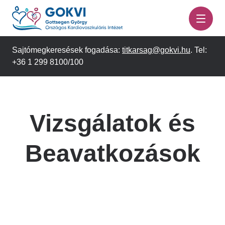
Ugrás
a
tartalomra
Sajtómegkeresések fogadása:
titkarsag@gokvi.hu
. Tel:
+36 1 299 8100/100
Vizsgálatok és
Beavatkozások