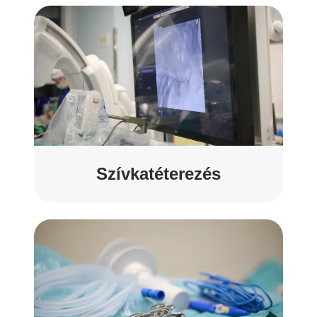
Szívkatéterezés