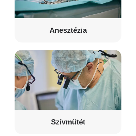
Anesztézia
Szívműtét