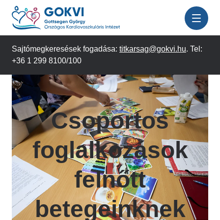
Ugrás
a
tartalomra
Sajtómegkeresések fogadása:
titkarsag@gokvi.hu
. Tel:
+36 1 299 8100/100
Csoportos
foglalkozások
felnőtt
betegeinknek