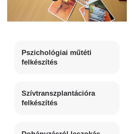
Pszichológiai műtéti
felkészítés
Szívtranszplantációra
felkészítés
Dohányzásról leszokás