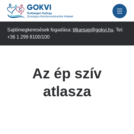
Ugrás
a
tartalomra
Sajtómegkeresések fogadása:
titkarsag@gokvi.hu
. Tel:
+36 1 299 8100/100
Az ép szív
atlasza