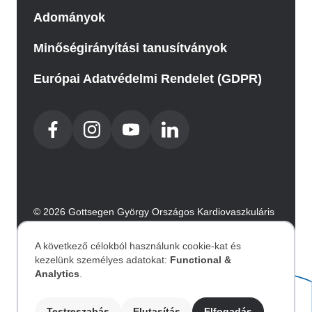
Adományok
Minőségirányítási tanusítványok
Európai Adatvédelmi Rendelet (GDPR)
© 2026 Gottsegen György Országos Kardiovaszkuláris
Intézet. Minden jog fenntartva.
Az oldalt az Integral Vision készítette.
A következő célokból használunk cookie-kat és
kezelünk személyes adatokat:
Functional &
Személyes
Analytics
.
Akadálymentesítési nyilatkozat
Testreszabás
Elutasítás
Elfogadás