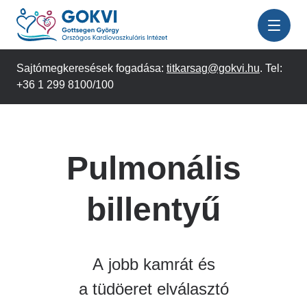
Ugrás
a
tartalomra
Sajtómegkeresések fogadása:
titkarsag@gokvi.hu
. Tel:
+36 1 299 8100/100
Pulmonális
billentyű
A jobb kamrát és
a tüdöeret elválasztó