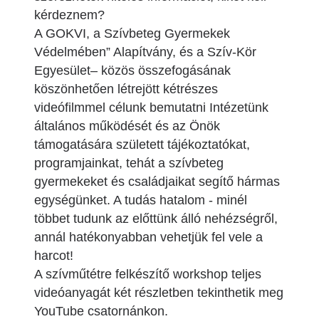
kérdeznem?
A GOKVI, a Szívbeteg Gyermekek
Védelmében” Alapítvány, és a Szív-Kör
Egyesület– közös összefogásának
köszönhetően létrejött kétrészes
videófilmmel célunk bemutatni Intézetünk
általános működését és az Önök
támogatására született tájékoztatókat,
programjainkat, tehát a szívbeteg
gyermekeket és családjaikat segítő hármas
egységünket. A tudás hatalom - minél
többet tudunk az előttünk álló nehézségről,
annál hatékonyabban vehetjük fel vele a
harcot!
A szívműtétre felkészítő workshop teljes
videóanyagát két részletben tekinthetik meg
YouTube csatornánkon.