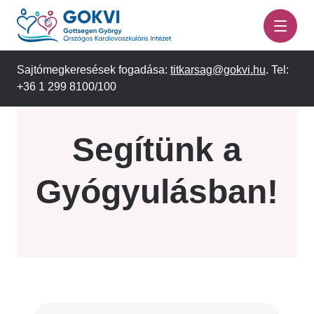
Ugrás
a
tartalomra
Sajtómegkeresések fogadása:
titkarsag@gokvi.hu
. Tel:
+36 1 299 8100/100
Segítünk a
Gyógyulásban!