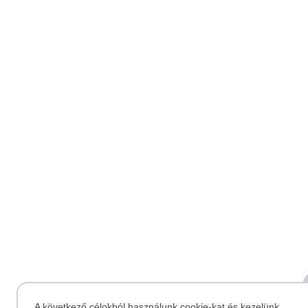
A következő célokból használunk cookie-kat és kezelünk