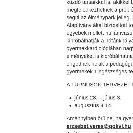
küzdő társaikkal is, akikkel
megfeledkezhetnek a problé
segíti az élménypark jelleg,
Alapítvány által biztosított
egyebek mellett hullámvasut
kipróbálhatják a hófánkpályá
gyermekkardiológiában nagy 
élményeket is kipróbálhatna
engednek nekik a pedagógusai
gyermekek 1 egészséges test
A TURNUSOK TERVEZETT
június 28. – július 3.
augusztus 9-14.
Amennyiben örülne, ha gyerm
erzsebet.veres@gokvi.hu