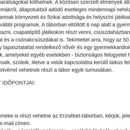
 barátságokat köthetnek. A közösen szerzett élmények ált
mákról, állapotukból adódó esetleges mindennapi nehéz
 annak környezeti és fizikai adottsága és helyszíni játék
 további programok. A táborban eltöltött 6 nap alatt a g
azni, csapatépítő játékokon részt venni, csúszdaházban 
t és a csónakcsúszdákat is. Tekintettel arra, hogy az 50
tapasztalattal rendelkező nővér és egy gyermekkardioló
k, amelyeket egyéb esetekben - biztonságos felügyelet 
k, szüleik, illetve a velük kapcsolatba kerülő laikus fel
vérrel vehetnek részt a tábor egyik turnusában.
 IDŐPONTJAI:
eke is részt vehetne az Erzsébet-táborban, kérjük, jel
e-mail címen.