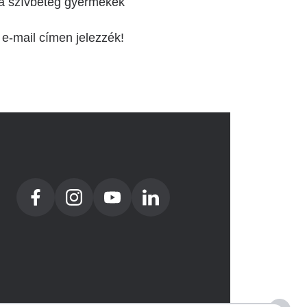
á a szívbeteg gyermekek
e-mail címen jelezzék!