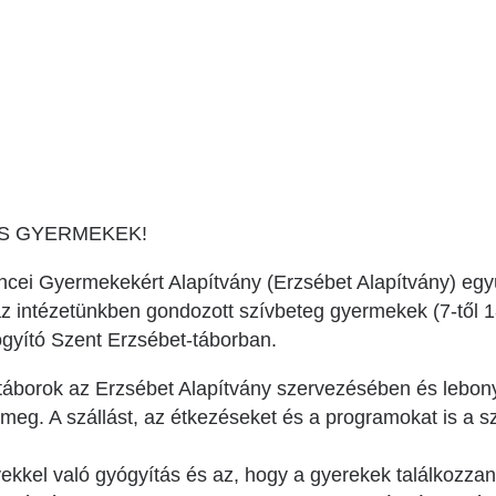
Betegtájékoztatók
ály
Rehabilitáció Füreden
Patika ügyeleti link Pest
Látogatóknak
vármegyére vonatkozóan
tó Osztály
Szolgáltatásaink
Egészségértés
A szív atlasza
Nemzeti szívinfarktus regiszter
S GYERMEKEK!
cei Gyermekekért Alapítvány (Erzsébet Alapítvány) egy
 az intézetünkben gondozott szívbeteg gyermekek (7-től 1
gyító Szent Erzsébet-táborban.
táborok az Erzsébet Alapítvány szervezésében és lebony
 meg. A szállást, az étkezéseket és a programokat is a 
yekkel való gyógyítás és az, hogy a gyerekek találkozz