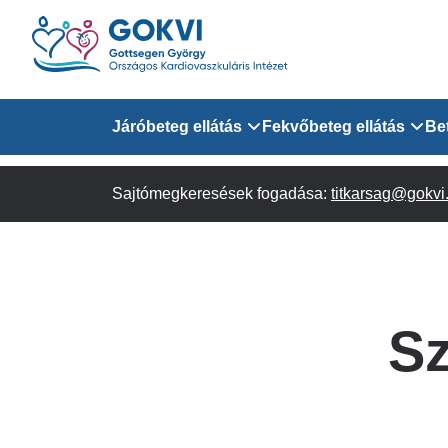
Ugrás
a
tartalomra
Domain
Járóbeteg ellátás
Fekvőbeteg ellátás
Be
menu
Sajtómegkeresések fogadása:
Járóbeteg Információk
Felnőtt Kardiológiai 
titkarsag@gokvi
for
Szakrendeléseink
Felnőtt Szívsebészeti
Érsebészeti Osztály
GOKVI
Felnőtt Kardiovaszku
Sz
(main)
Felnőtt Szív- és Érse
AITO
Sürgősségi Betegellá