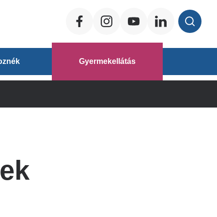
Social
ég
oznék
Gyermekellátás
áz
kek