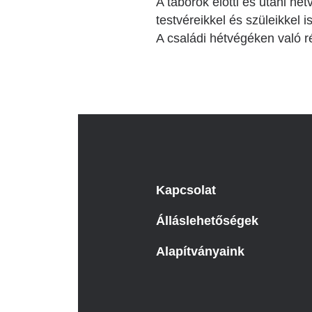
A táborok előtti és utáni h
testvéreikkel és szüleikkel i
A családi hétvégéken való r
Kapcsolat
Álláslehetőségek
Alapítványaink