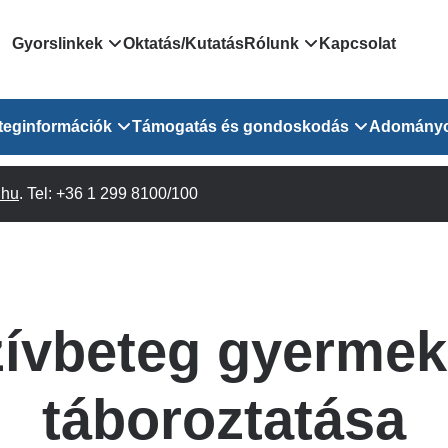
Domain
Gyorslinkek
Oktatás/Kutatás
Rólunk
Kapcsolat
menu
Járóbeteg Irányítási Rendszer
Bemutatkozás/vezetős
teginformációk
Támogatás és gondoskodás
Adomány
for
Országos Online Várólista
Rendezvényeink
Rendszer
Osztály
.hu
Orvosaink
. Tel: +36 1 299 8100/100
Pszichológusok
Híreink
GOKVI
EESZT - Egészségablak
 Osztály
Beavatkozások
Gyógytornászok
Dolgozz a GOKVI-ban!
EESZT - Információs portál
(alt)
Vizsgálatok
Gyógyszertár
Pályázatok
Sürgősségi ügyeletkereső
láris ITO
Leletek és laboreredmények
Csoportos foglalkozások
Egészségfejlesztő kórh
ívbeteg gyerme
lekérése
felnőtt betegeinknek
Egységes alapellátási ügyeleti
bészet
Közérdekű adatok
rendszer
Egészségügyi dokumentáció
Prevenció
táboroztatása
kikérő lap
Háziorvosi körzetek Pest
tó Osztály
Szociális munkás
vármegyére vonatkozóan