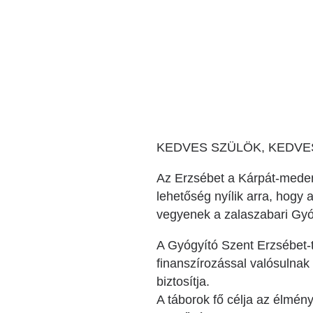
Katéter Terápiás Oszt
Kardiológiai Képalko
Radiológiai Osztály
KEDVES SZÜLÖK, KEDVE
Az Erzsébet a Kárpát-meden
lehetőség nyílik arra, hogy
vegyenek a zalaszabari Gyó
A Gyógyító Szent Erzsébet-
finanszírozással valósulnak
biztosítja.
A táborok fő célja az élmén