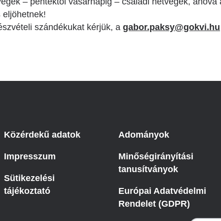
étvégék – péntektől vasárnapig – családi hétvégék, ahov
s eljöhetnek!
észvételi szándékukat kérjük, a
gabor.paksy@gokvi.hu
Közérdekű adatok
Adományok
Impresszum
Minőségirányítási
tanusítványok
Sütikezelési
tájékoztató
Európai Adatvédelmi
Rendelet (GDPR)