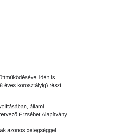
üttműködésével idén is
8 éves korosztályig) részt
olításában, állami
szervező Erzsébet Alapítvány
anak azonos betegséggel