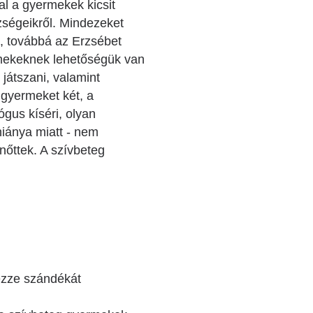
al a gyermekek kicsit
ségeikről. Mindezeket
ai, továbbá az Erzsébet
yermekeknek lehetőségük van
játszani, valamint
 gyermeket két, a
gus kíséri, olyan
hiánya miatt - nem
nőttek. A szívbeteg
ezze szándékát