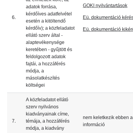
GOKI nyilvántartások
adatok forrása,
kérdőíves adatfelvétel
6.
Eü. dokumentáció kéré
esetén a kitöltendő
kérdőív); a közfeladatot
Eü. dokumentáció kikér
ellátó szerv által -
alaptevékenysége
keretében - gyűjtött és
feldolgozott adatok
fajtái, a hozzáférés
módja, a
másolatkészítés
költségei
A közfeladatot ellátó
szerv nyilvános
kiadványainak címe,
nem keletkezik ebben a
7.
témája, a hozzáférés
információ
módja, a kiadvány