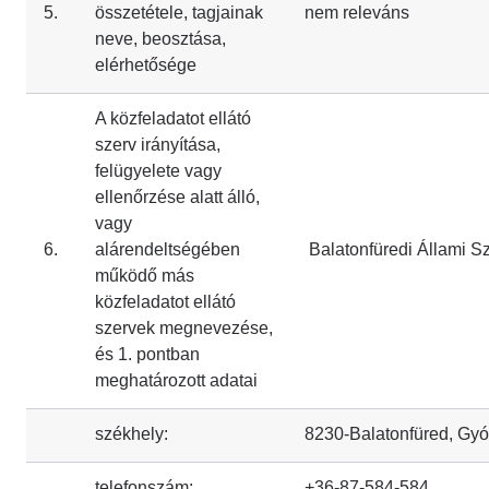
5.
összetétele, tagjainak
nem releváns
neve, beosztása,
elérhetősége
A közfeladatot ellátó
szerv irányítása,
felügyelete vagy
ellenőrzése alatt álló,
vagy
6.
alárendeltségében
Balatonfüredi Állami S
működő más
közfeladatot ellátó
szervek megnevezése,
és 1. pontban
meghatározott adatai
székhely:
8230-Balatonfüred, Gyóg
telefonszám:
+36-87-584-584