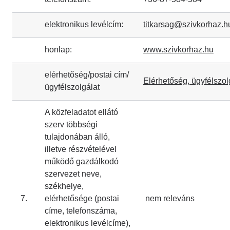
elektronikus levélcím:
titkarsag@szivkorhaz.h
honlap:
www.szivkorhaz.hu
elérhetőség/postai cím/
Elérhetőség, ügyfélszol
ügyfélszolgálat
A közfeladatot ellátó
szerv többségi
tulajdonában álló,
illetve részvételével
működő gazdálkodó
szervezet neve,
székhelye,
7.
elérhetősége (postai
nem releváns
címe, telefonszáma,
elektronikus levélcíme),