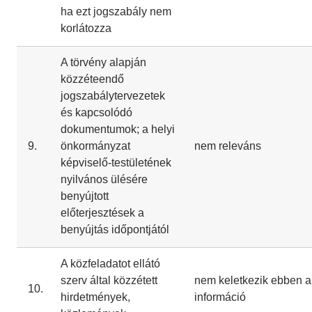
ha ezt jogszabály nem
korlátozza
A törvény alapján
közzéteendő
jogszabálytervezetek
és kapcsolódó
dokumentumok; a helyi
9.
önkormányzat
nem releváns
képviselő-testületének
nyilvános ülésére
benyújtott
előterjesztések a
benyújtás időpontjától
A közfeladatot ellátó
szerv által közzétett
nem keletkezik ebben a
10.
hirdetmények,
információ