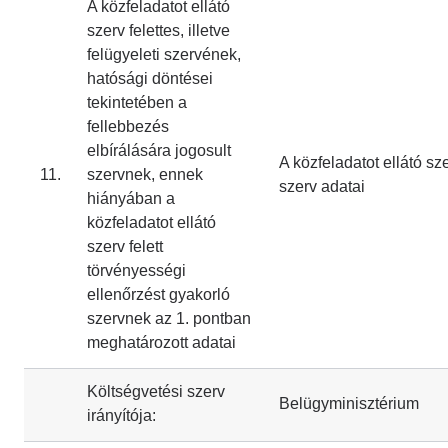
A közfeladatot ellátó
szerv felettes, illetve
felügyeleti szervének,
hatósági döntései
tekintetében a
fellebbezés
elbírálására jogosult
A közfeladatot ellátó szer
11.
szervnek, ennek
szerv adatai
hiányában a
közfeladatot ellátó
szerv felett
törvényességi
ellenőrzést gyakorló
szervnek az 1. pontban
meghatározott adatai
Költségvetési szerv
Belügyminisztérium
irányítója: