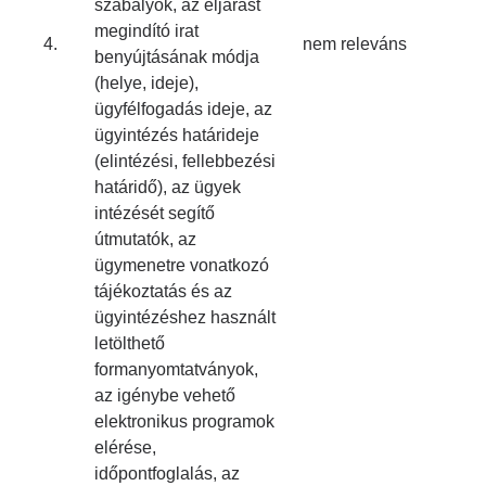
szabályok, az eljárást
megindító irat
4.
nem releváns
benyújtásának módja
(helye, ideje),
ügyfélfogadás ideje, az
ügyintézés határideje
(elintézési, fellebbezési
határidő), az ügyek
intézését segítő
útmutatók, az
ügymenetre vonatkozó
tájékoztatás és az
ügyintézéshez használt
letölthető
formanyomtatványok,
az igénybe vehető
elektronikus programok
elérése,
időpontfoglalás, az