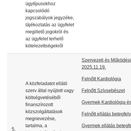
ügytípusokhoz
kapcsolódó
jogszabályok jegyzéke,
tájékoztatás az ügyfelet
megillető jogokról és
az ügyfelet terhelő
kötelezettségekről
Szervezeti és Működési
2025.11.19.
Felnőtt Kardiológia
A közfeladatot ellátó
szerv által nyújtott vagy
Felnőtt Szívsebészet
költségvetéséből
Gyermek Kardiológia é
finanszírozott
közszolgáltatások
Felnőtt ellátás betegfelv
megnevezése,
tartalma, a
Gyermek ellátás betegfe
5.