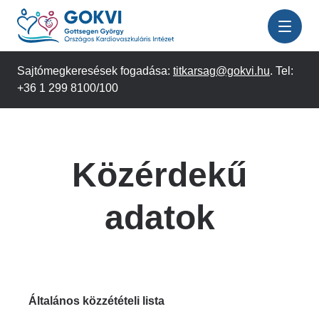
Ugrás
a
tartalomra
Sajtómegkeresések fogadása:
titkarsag@gokvi.hu
. Tel:
+36 1 299 8100/100
Közérdekű
adatok
Általános közzétételi lista