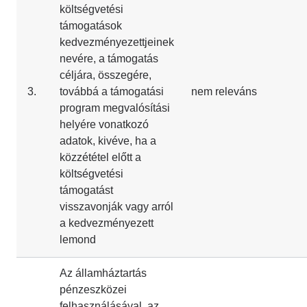
költségvetési
támogatások
kedvezményezettjeinek
nevére, a támogatás
céljára, összegére,
3.
továbbá a támogatási
nem releváns
program megvalósítási
helyére vonatkozó
adatok, kivéve, ha a
közzététel előtt a
költségvetési
támogatást
visszavonják vagy arról
a kedvezményezett
lemond
Az államháztartás
pénzeszközei
felhasználásával, az