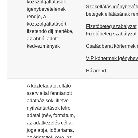
közszolgáltatások
Szakellátás igénybevéte
igénybevételének
betegek ellátásának ren
rendje, a
közszolgáltatásért
Fizetőbeteg szabályzat
fizetendő díj mértéke,
Fizetőbeteg szabályzat
az abból adott
kedvezmények
Családbarát kórtermek 
VIP kórtermek igénybev
Házirend
A közfeladatot ellátó
szerv által fenntartott
adatbázisok, illetve
nyilvántartások leíró
adatai (név, formátum,
az adatkezelés célja,
jogalapja, időtartama,
az érintettek köre, az