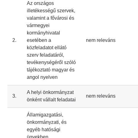
Az országos
illetékességű szervek,
valamint a fővárosi és
vármegyei
kormányhivatal
2.
esetében a
nem releváns
közfeladatot ellátó
szerv feladatáról,
tevékenységéről szóló
tájékoztató magyar és
angol nyelven
A helyi önkormányzat
3.
nem releváns
önként vállalt feladatai
Államigazgatási,
önkormányzati, és
egyéb hatósági
ügyekben