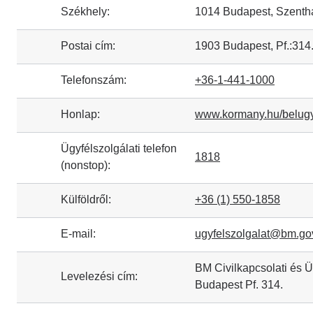
Székhely:
1014 Budapest, Szenthá
Postai cím:
1903 Budapest, Pf.:314
Telefonszám:
+36-1-441-1000
Honlap:
www.kormany.hu/belugy
Ügyfélszolgálati telefon
1818
(nonstop):
Külföldről:
+36 (1) 550-1858
E-mail:
ugyfelszolgalat@bm.go
BM Civilkapcsolati és Ü
Levelezési cím:
Budapest Pf. 314.