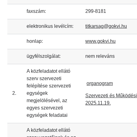
faxszám:
299-8181
elektronikus levélcím:
titkarsag@gokvi.hu
honlap:
www.gokvi.hu
ügyfélszolgálat:
nem releváns
A közfeladatot ellátó
szerv szervezeti
organogram
felépítése szervezeti
2.
egységek
Szervezeti és Működési
megjelölésével, az
2025.11.19.
egyes szervezeti
egységek feladatai
A közfeladatot ellátó