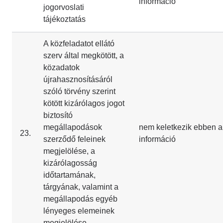
információ
jogorvoslati
tájékoztatás
A közfeladatot ellátó
szerv által megkötött, a
közadatok
újrahasznosításáról
szóló törvény szerint
kötött kizárólagos jogot
biztosító
megállapodások
nem keletkezik ebben a
23.
szerződő feleinek
információ
megjelölése, a
kizárólagosság
időtartamának,
tárgyának, valamint a
megállapodás egyéb
lényeges elemeinek
megjelölése