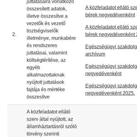
juttatásaira vonatkozó
A közfeladatot ellátó sze
összesített adatok,
bérek negyedévenként
illetve összesítve a
vezetők és vezető
A közfeladatot ellátó sze
tisztségviselők
2.
bérek negyedévenként 
illetménye, munkabére
és rendszeres
Egészségügyi szakdolgo
juttatásai, valamint
archívum
költségtérítése, az
Egészségügyi szakdolgo
egyéb
negyedévenként
alkalmazottaknak
nyújtott juttatások
Egészségügyi szakdolgo
fajtája és mértéke
negyedévenként 2025.
összesítve
A közfeladatot ellátó
szerv által nyújtott, az
államháztartásról szóló
törvény szerinti