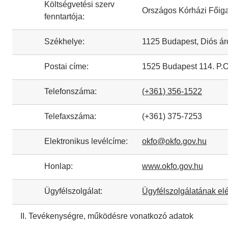
Költségvetési szerv
Országos Kórházi Főig
fenntartója:
Székhelye:
1125 Budapest, Diós ár
Postai címe:
1525 Budapest 114. P.O
Telefonszáma:
(+361) 356-1522
Telefaxszáma:
(+361) 375-7253
Elektronikus levélcíme:
okfo@okfo.gov.hu
Honlap:
www.okfo.gov.hu
Ügyfélszolgálat:
Ügyfélszolgálatának el
II. Tevékenységre, működésre vonatkozó adatok