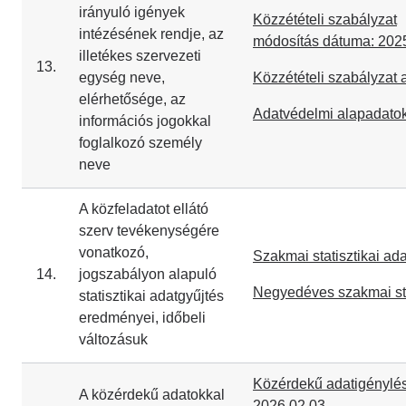
irányuló igények
Közzétételi szabályzat
intézésének rendje, az
módosítás dátuma: 202
illetékes szervezeti
13.
egység neve,
Közzétételi szabályzat
elérhetősége, az
Adatvédelmi alapadato
információs jogokkal
foglalkozó személy
neve
A közfeladatot ellátó
szerv tevékenységére
vonatkozó,
Szakmai statisztikai ad
14.
jogszabályon alapuló
Negyedéves szakmai sta
statisztikai adatgyűjtés
eredményei, időbeli
változásuk
Közérdekű adatigénylés 
A közérdekű adatokkal
2026.02.03