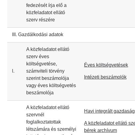
fedezését írja elő a
közfeladatot ellátó
szerv részére
III. Gazdálkodási adatok
A közfeladatot ellátó
szerv éves
költségvetése,
Éves költségvetések
l.
számviteli törvény
Intézeti beszámolók
szerint beszámolója
vagy éves költségvetés
beszámolója
A közfeladatot ellátó
Havi integrált gazdaságs
szervnél
foglalkoztatottak
A közfeladatot ellátó sze
létszámára és személyi
bérek archívum