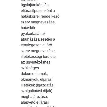
ügyfajtánként és
eljárástípusonként a
hatáskörrel rendelkező
szerv megnevezése,
hatáskör
gyakorlásának
átruházása esetén a
ténylegesen eljáró
szerv megnevezése,
illetékességi területe,
az ügyintézéshez
szükséges
dokumentumok,
okmányok, eljárási
illetékek (igazgatási
szolgáltatási díjak)
meghatározása,
alapvető eljárási