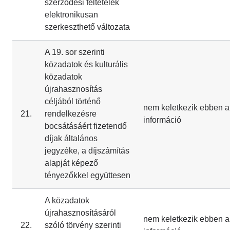
szerződési feltételek
elektronikusan
szerkeszthető változata
A 19. sor szerinti
közadatok és kulturális
közadatok
újrahasznosítás
céljából történő
nem keletkezik ebben a
21.
rendelkezésre
információ
bocsátásáért fizetendő
díjak általános
jegyzéke, a díjszámítás
alapját képező
tényezőkkel együttesen
A közadatok
újrahasznosításáról
nem keletkezik ebben a
22.
szóló törvény szerinti