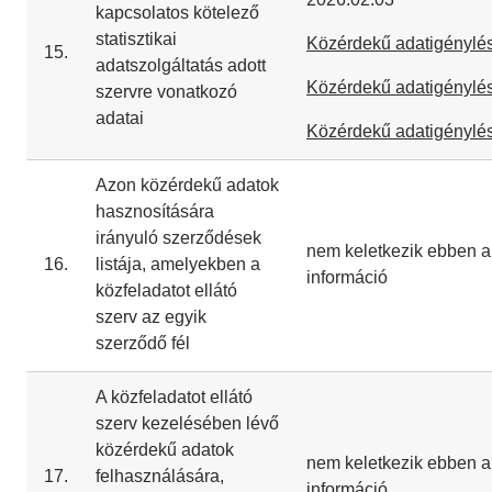
kapcsolatos kötelező
statisztikai
Közérdekű adatigénylés
15.
adatszolgáltatás adott
Közérdekű adatigénylés
szervre vonatkozó
adatai
Közérdekű adatigénylés
Azon közérdekű adatok
hasznosítására
irányuló szerződések
nem keletkezik ebben a
16.
listája, amelyekben a
információ
közfeladatot ellátó
szerv az egyik
szerződő fél
A közfeladatot ellátó
szerv kezelésében lévő
közérdekű adatok
nem keletkezik ebben a
17.
felhasználására,
információ