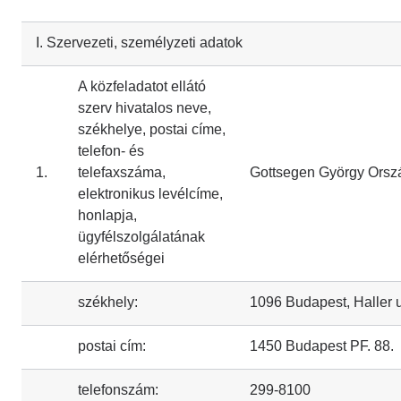
I. Szervezeti, személyzeti adatok
A közfeladatot ellátó
szerv hivatalos neve,
székhelye, postai címe,
telefon- és
1.
telefaxszáma,
Gottsegen György Orszá
elektronikus levélcíme,
honlapja,
ügyfélszolgálatának
elérhetőségei
székhely:
1096 Budapest, Haller u
postai cím:
1450 Budapest PF. 88.
telefonszám:
299-8100