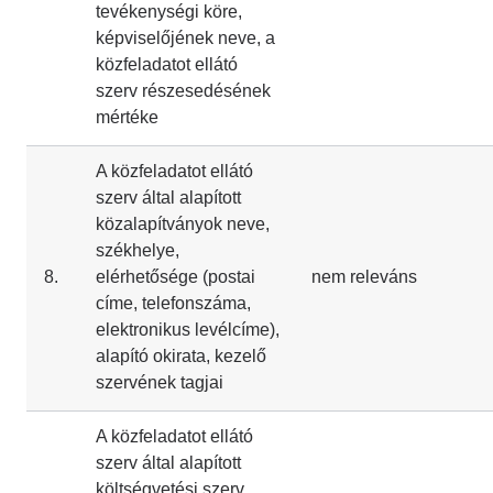
tevékenységi köre,
képviselőjének neve, a
közfeladatot ellátó
szerv részesedésének
mértéke
A közfeladatot ellátó
szerv által alapított
közalapítványok neve,
székhelye,
8.
elérhetősége (postai
nem releváns
címe, telefonszáma,
elektronikus levélcíme),
alapító okirata, kezelő
szervének tagjai
A közfeladatot ellátó
szerv által alapított
költségvetési szerv