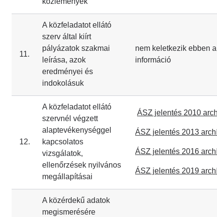
közlemények
A közfeladatot ellátó
szerv által kiírt
pályázatok szakmai
nem keletkezik ebben a
11.
leírása, azok
információ
eredményei és
indokolásuk
A közfeladatot ellátó
ÁSZ jelentés 2010 arc
szervnél végzett
alaptevékenységgel
ÁSZ jelentés 2013 arc
12.
kapcsolatos
ÁSZ jelentés 2016 arc
vizsgálatok,
ellenőrzések nyilvános
ÁSZ jelentés 2019 arc
megállapításai
A közérdekű adatok
megismerésére