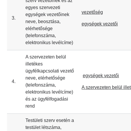
szerv vezetőinek és az
egyes szervezeti
vezetőség
egységek vezetőinek
3.
neve, beosztása,
egységek vezetői
elérhetősége
(telefonszáma,
elektronikus levélcíme)
A szervezeten belül
illetékes
ügyfélkapcsolati vezető
egységek vezetői
neve, elérhetősége
4.
(telefonszáma,
A szervezeten belül ille
elektronikus levélcíme)
és az ügyfélfogadási
rend
Testületi szerv esetén a
testület létszáma,