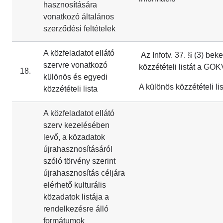
hasznosítására
vonatkozó általános
szerződési feltételek
A közfeladatot ellátó
Az Infotv. 37. § (3) bek
szervre vonatkozó
közzétételi listát a GOK
18.
különös és egyedi
A különös közzétételi lis
közzétételi lista
A közfeladatot ellátó
szerv kezelésében
levő, a közadatok
újrahasznosításáról
szóló törvény szerint
újrahasznosítás céljára
elérhető kulturális
közadatok listája a
rendelkezésre álló
formátumok