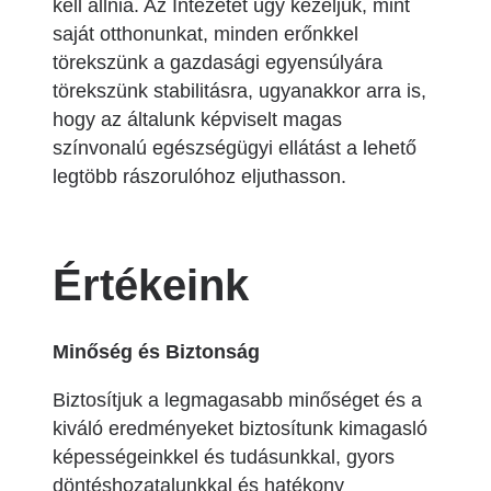
kell állnia. Az Intézetet úgy kezeljük, mint
saját otthonunkat, minden erőnkkel
törekszünk a gazdasági egyensúlyára
törekszünk stabilitásra, ugyanakkor arra is,
hogy az általunk képviselt magas
színvonalú egészségügyi ellátást a lehető
legtöbb rászorulóhoz eljuthasson.
Értékeink
Minőség és Biztonság
Biztosítjuk a legmagasabb minőséget és a
kiváló eredményeket biztosítunk kimagasló
képességeinkkel és tudásunkkal, gyors
döntéshozatalunkkal és hatékony