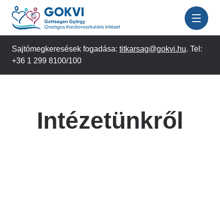
Ugrás
a
tartalomra
Sajtómegkeresések fogadása:
titkarsag@gokvi.hu
. Tel:
+36 1 299 8100/100
Intézetünkről