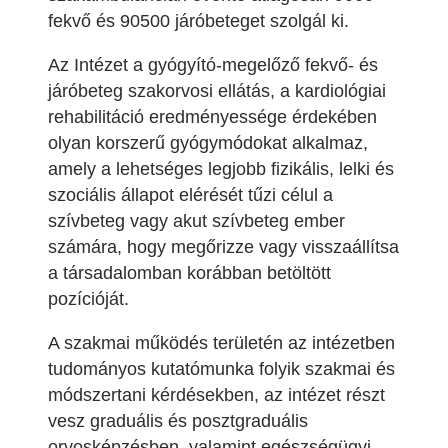
fekvő és 90500 járóbeteget szolgál ki.
Az Intézet a gyógyító-megelőző fekvő- és
járóbeteg szakorvosi ellátás, a kardiológiai
rehabilitáció eredményessége érdekében
olyan korszerű gyógymódokat alkalmaz,
amely a lehetséges legjobb fizikális, lelki és
szociális állapot elérését tűzi célul a
szívbeteg vagy akut szívbeteg ember
számára, hogy megőrizze vagy visszaállítsa
a társadalomban korábban betöltött
pozícióját.
A szakmai működés területén az intézetben
tudományos kutatómunka folyik szakmai és
módszertani kérdésekben, az intézet részt
vesz graduális és posztgraduális
orvosképzésben, valamint egészségügyi