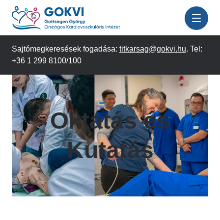
Ugrás
a
tartalomra
Sajtómegkeresések fogadása:
titkarsag@gokvi.hu
. Tel:
+36 1 299 8100/100
Oktatás és
Kutatás