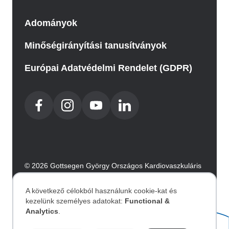
Adományok
Minőségirányítási tanusítványok
Európai Adatvédelmi Rendelet (GDPR)
© 2026 Gottsegen György Országos Kardiovaszkuláris
Intézet. Minden jog fenntartva.
Az oldalt az Integral Vision készítette.
A következő célokból használunk cookie-kat és
kezelünk személyes adatokat:
Functional &
Személyes
Analytics
.
Akadálymentesítési nyilatkozat