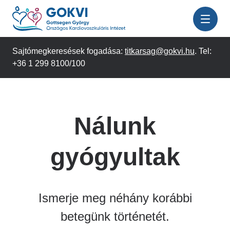
Ugrás
a
tartalomra
Sajtómegkeresések fogadása:
titkarsag@gokvi.hu
. Tel:
+36 1 299 8100/100
Nálunk
gyógyultak
Ismerje meg néhány korábbi
betegünk történetét.