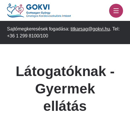
Ugrás
a
tartalomra
Sajtómegkeresések fogadása:
titkarsag@gokvi.hu
. Tel:
+36 1 299 8100/100
Látogatóknak -
Gyermek
ellátás