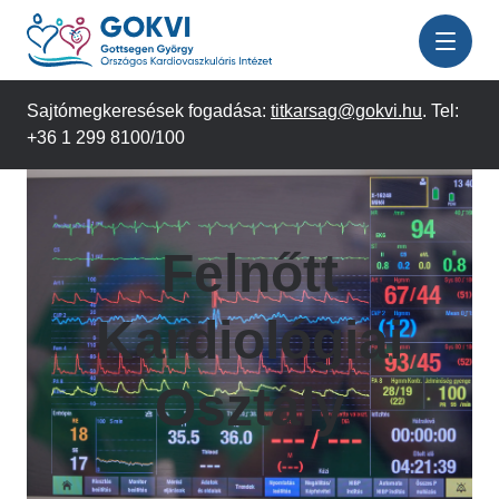
Ugrás
a
tartalomra
Sajtómegkeresések fogadása:
titkarsag@gokvi.hu
. Tel:
+36 1 299 8100/100
Felnőtt
Kardiológiai
Osztály