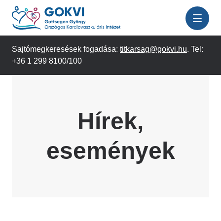
Ugrás
a
tartalomra
Sajtómegkeresések fogadása:
titkarsag@gokvi.hu
. Tel:
+36 1 299 8100/100
Hírek,
események