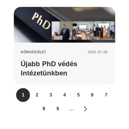
KÓRHÁZI ÉLET
2026. 07. 08.
Újabb PhD védés
Intézetünkben
Oldalszámozás
1
2
3
4
5
6
7
Jelenlegi
Oldal
Oldal
Oldal
Oldal
Oldal
Oldal
oldal
8
9
…
Oldal
Oldal