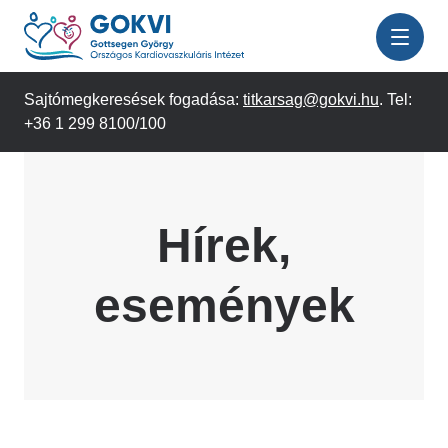
Ugrás
a
tartalomra
Sajtómegkeresések fogadása:
titkarsag@gokvi.hu
. Tel:
+36 1 299 8100/100
Hírek,
események