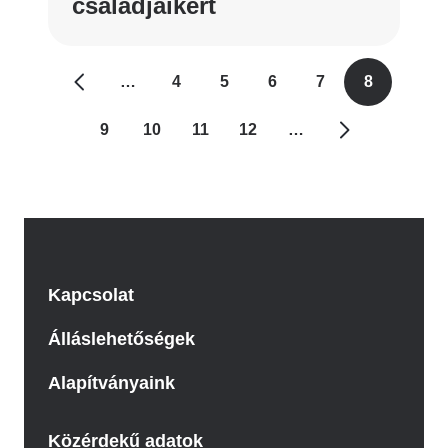
családjaikért
Oldalszámozás
…
4
5
6
7
8
Oldal
Oldal
Oldal
Oldal
Jelenlegi
oldal
9
10
11
12
…
Oldal
Oldal
Oldal
Oldal
Kapcsolat
Álláslehetőségek
Alapítványaink
Közérdekű adatok