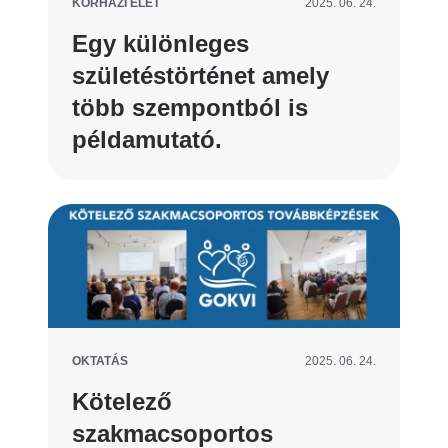
KÓRHÁZI ÉLET
2025. 06. 24.
Egy különleges
születéstörténet amely
több szempontból is
példamutató.
OKTATÁS
2025. 06. 24.
Kötelező
szakmacsoportos