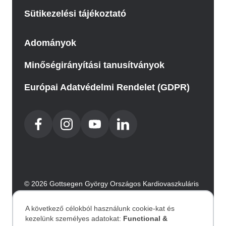
Sütikezelési tájékoztató
Adományok
Minőségirányítási tanusítványok
Európai Adatvédelmi Rendelet (GDPR)
© 2026 Gottsegen György Országos Kardiovaszkuláris
Intézet. Minden jog fenntartva.
Az oldalt az Integral Vision készítette.
A következő célokból használunk cookie-kat és
kezelünk személyes adatokat:
Functional &