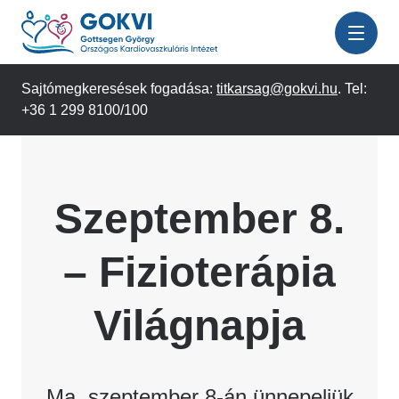
Ugrás
a
tartalomra
Sajtómegkeresések fogadása:
titkarsag@gokvi.hu
. Tel:
+36 1 299 8100/100
Szeptember 8.
– Fizioterápia
Világnapja
Ma, szeptember 8-án ünnepeljük