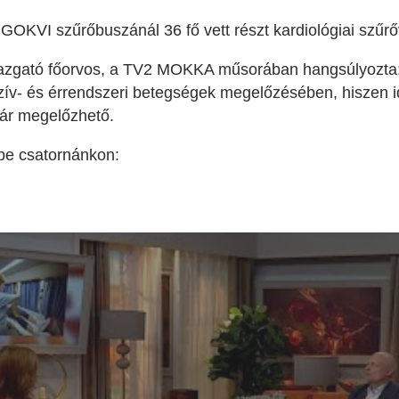
GOKVI szűrőbuszánál 36 fő vett részt kardiológiai szűrő
igazgató főorvos, a TV2 MOKKA műsorában hangsúlyozta:
szív- és érrendszeri betegségek megelőzésében, hiszen 
ár megelőzhető.
be csatornánkon: