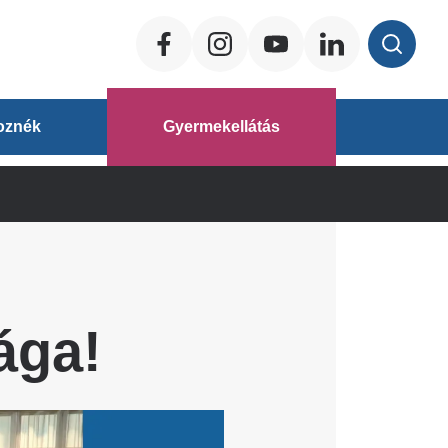
Social
ég
oznék
Gyermekellátás
áz
ága!