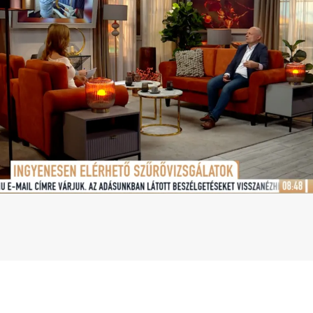
Betegtájékoztatók
ály
Rehabilitáció Füreden
Patika ügyeleti link Pest
Látogatóknak
vármegyére vonatkozóan
tó Osztály
Szolgáltatásaink
Egészségértés
A szív atlasza
Nemzeti szívinfarktus regiszter