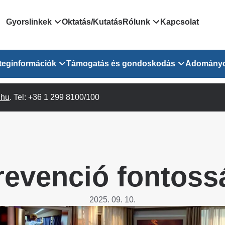
Domain
Gyorslinkek
Oktatás/Kutatás
Rólunk
Kapcsolat
menu
Járóbeteg Irányítási Rendszer
Bemutatkozás/vezetős
teginformációk
Támogatás és gondoskodás
Adomány
for
Országos Online Várólista
Rendezvényeink
Rendszer
Osztály
.hu
Orvosaink
. Tel: +36 1 299 8100/100
Pszichológusok
Híreink
GOKVI
EESZT - Egészségablak
 Osztály
Beavatkozások
Gyógytornászok
Dolgozz a GOKVI-ban!
EESZT - Információs portál
(alt)
Vizsgálatok
Gyógyszertár
Pályázatok
Sürgősségi ügyeletkereső
láris ITO
Leletek és laboreredmények
Csoportos foglalkozások
Egészségfejlesztő kórh
revenció fontoss
lekérése
felnőtt betegeinknek
Egységes alapellátási ügyeleti
bészet
Közérdekű adatok
rendszer
Egészségügyi dokumentáció
Prevenció
2025. 09. 10.
kikérő lap
Háziorvosi körzetek Pest
tó Osztály
Szociális munkás
vármegyére vonatkozóan