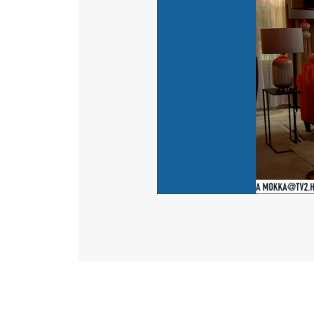
Katéter Terápiás Oszt
Kardiológiai Képalko
Radiológiai Osztály