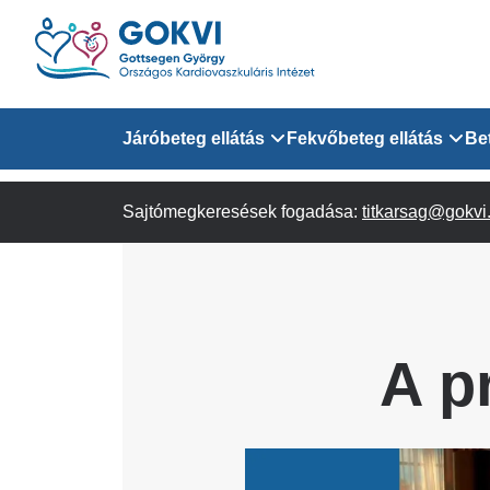
Ugrás
a
tartalomra
Domain
Járóbeteg ellátás
Fekvőbeteg ellátás
Be
menu
Sajtómegkeresések fogadása:
Járóbeteg Információk
Felnőtt Kardiológiai 
titkarsag@gokvi
for
Szakrendeléseink
Felnőtt Szívsebészeti
Érsebészeti Osztály
GOKVI
Felnőtt Kardiovaszku
A p
(main)
Felnőtt Szív- és Érse
AITO
Image
Sürgősségi Betegellá