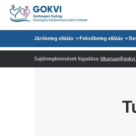
Ugrás
a
tartalomra
Domain
Járóbeteg ellátás
Fekvőbeteg ellátás
Be
menu
Sajtómegkeresések fogadása:
Járóbeteg Információk
Felnőtt Kardiológiai 
titkarsag@gokvi
for
Szakrendeléseink
Felnőtt Szívsebészeti
Érsebészeti Osztály
GOKVI
Felnőtt Kardiovaszku
T
(main)
Felnőtt Szív- és Érse
AITO
Sürgősségi Betegellá