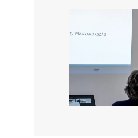
Katéter Terápiás Oszt
Image
Kardiológiai Képalko
Radiológiai Osztály