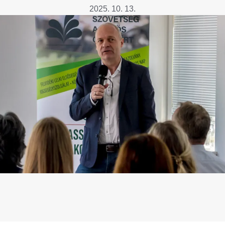
Betegtájékoztatók
2025. 10. 13.
ály
Rehabilitáció Füreden
Patika ügyeleti link Pest
Látogatóknak
vármegyére vonatkozóan
tó Osztály
Szolgáltatásaink
Egészségértés
A szív atlasza
Nemzeti szívinfarktus regiszter