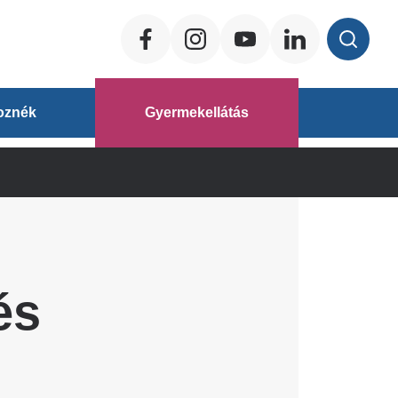
Social
ég
oznék
Gyermekellátás
áz
és