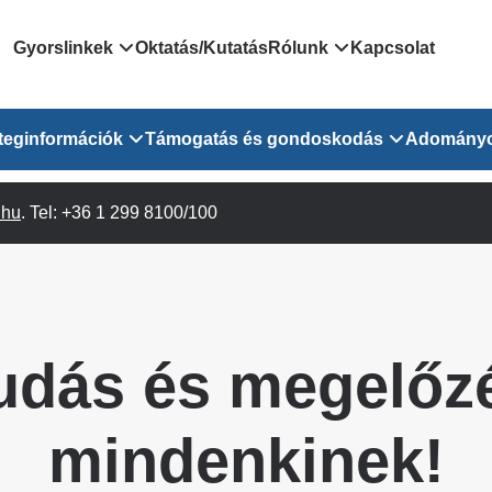
Domain
Gyorslinkek
Oktatás/Kutatás
Rólunk
Kapcsolat
menu
Járóbeteg Irányítási Rendszer
Bemutatkozás/vezetős
teginformációk
Támogatás és gondoskodás
Adomány
for
Országos Online Várólista
Rendezvényeink
Rendszer
Osztály
.hu
Orvosaink
. Tel: +36 1 299 8100/100
Pszichológusok
Híreink
GOKVI
EESZT - Egészségablak
 Osztály
Beavatkozások
Gyógytornászok
Dolgozz a GOKVI-ban!
EESZT - Információs portál
(alt)
Vizsgálatok
Gyógyszertár
Pályázatok
Sürgősségi ügyeletkereső
láris ITO
Leletek és laboreredmények
Csoportos foglalkozások
Egészségfejlesztő kórh
udás és megelőz
lekérése
felnőtt betegeinknek
Egységes alapellátási ügyeleti
bészet
Közérdekű adatok
rendszer
Egészségügyi dokumentáció
Prevenció
mindenkinek!
kikérő lap
Háziorvosi körzetek Pest
tó Osztály
Szociális munkás
vármegyére vonatkozóan