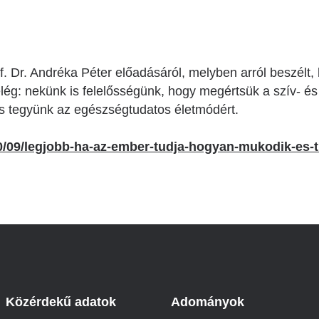
. Dr. Andréka Péter előadásáról, melyben arról beszélt
g: nekünk is felelősségünk, hogy megértsük a szív- és
 és tegyünk az egészségtudatos életmódért.
10/09/legjobb-ha-az-ember-tudja-hogyan-mukodik-es-
Közérdekű adatok
Adományok