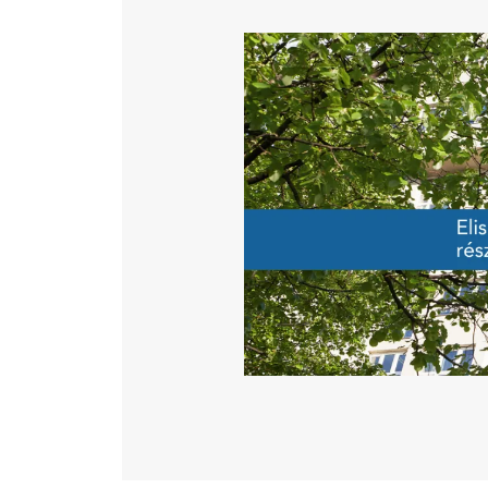
Katéter Terápiás Oszt
Image
Kardiológiai Képalko
Radiológiai Osztály