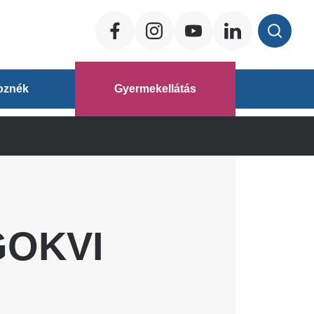
Social
ég
oznék
Gyermekellátás
áz
GOKVI