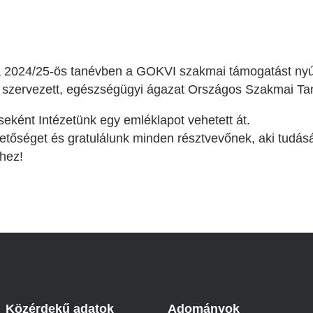
 2024/25-ös tanévben a GOKVI szakmai támogatást nyúj
l szervezett, egészségügyi ágazat Országos Szakmai T
eként Intézetünk egy emléklapot vehetett át.
etőséget és gratulálunk minden résztvevőnek, aki tudásá
éhez!
Közérdekű adatok
Adományok