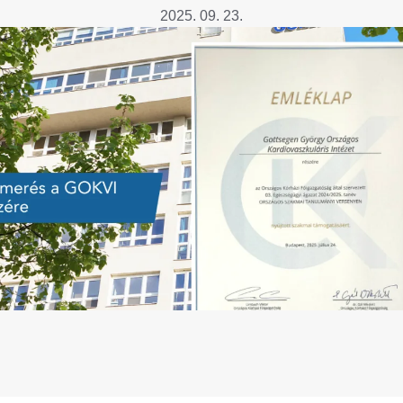
Betegtájékoztatók
2025. 09. 23.
ály
Rehabilitáció Füreden
Patika ügyeleti link Pest
Látogatóknak
vármegyére vonatkozóan
tó Osztály
Szolgáltatásaink
Egészségértés
A szív atlasza
Nemzeti szívinfarktus regiszter