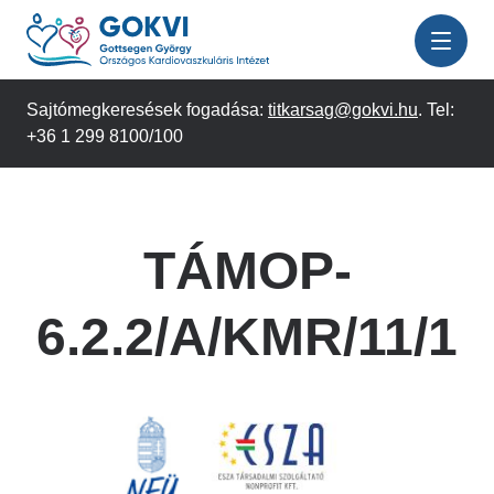
Ugrás
a
tartalomra
Sajtómegkeresések fogadása:
titkarsag@gokvi.hu
. Tel:
+36 1 299 8100/100
TÁMOP-
6.2.2/A/KMR/11/1