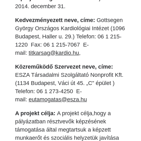
2014. december 31.
Kedvezményezett neve, címe:
Gottsegen
György Országos Kardiológiai Intézet (1096
Budapest, Haller u. 29.) Telefon: 06 1 215-
1220 Fax: 06 1 215-7067 E-
mail:
titkarsag@kardio.hu
,
Közreműködő Szervezet neve, címe:
ESZA Társadalmi Szolgáltató Nonprofit Kft.
(1134 Budapest, Váci út 45. „C” épület )
Telefon: 06 1 273-4250 E-
mail:
eutamogatas@esza.hu
A projekt célja:
A projekt célja,hogy a
pályázatban résztvevők képzésének
támogatása által megtartsuk a képzett
munkaerőt és szociális helyzetük javítása