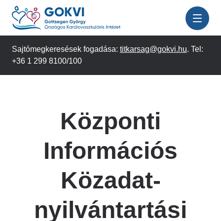
Ugrás
a
tartalomra
Sajtómegkeresések fogadása:
titkarsag@gokvi.hu
. Tel:
+36 1 299 8100/100
Központi
Információs
Közadat-
nyilvántartási