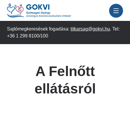
Ugrás
a
tartalomra
Sajtómegkeresések fogadása:
titkarsag@gokvi.hu
. Tel:
+36 1 299 8100/100
A Felnőtt
ellátásról