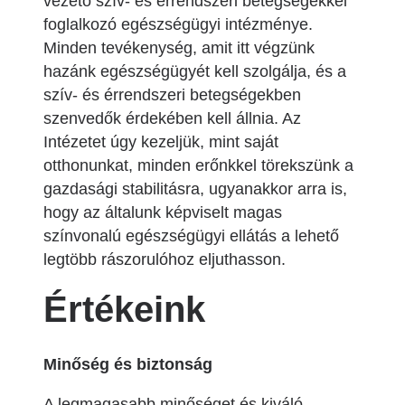
vezető szív- és érrendszeri betegségekkel
foglalkozó egészségügyi intézménye.
Minden tevékenység, amit itt végzünk
hazánk egészségügyét kell szolgálja, és a
szív- és érrendszeri betegségekben
szenvedők érdekében kell állnia. Az
Intézetet úgy kezeljük, mint saját
otthonunkat, minden erőnkkel törekszünk a
gazdasági stabilitásra, ugyanakkor arra is,
hogy az általunk képviselt magas
színvonalú egészségügyi ellátás a lehető
legtöbb rászorulóhoz eljuthasson.
Értékeink
Minőség és biztonság
A legmagasabb minőséget és kiváló