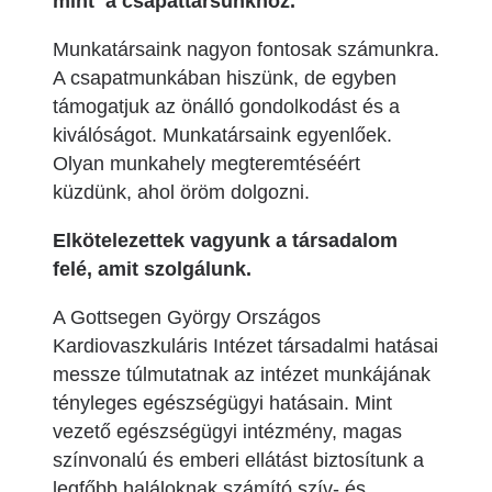
mint a csapattársunkhoz.
Munkatársaink nagyon fontosak számunkra.
A csapatmunkában hiszünk, de egyben
támogatjuk az önálló gondolkodást és a
kiválóságot. Munkatársaink egyenlőek.
Olyan munkahely megteremtéséért
küzdünk, ahol öröm dolgozni.
Elkötelezettek vagyunk a társadalom
felé, amit szolgálunk.
A Gottsegen György Országos
Kardiovaszkuláris Intézet társadalmi hatásai
messze túlmutatnak az intézet munkájának
tényleges egészségügyi hatásain. Mint
vezető egészségügyi intézmény, magas
színvonalú és emberi ellátást biztosítunk a
legfőbb haláloknak számító szív- és