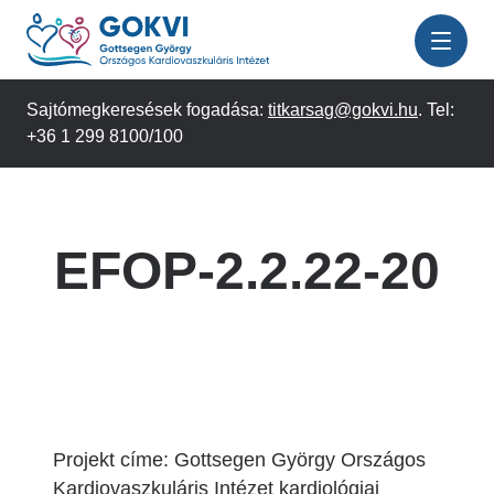
Ugrás
a
tartalomra
Sajtómegkeresések fogadása:
titkarsag@gokvi.hu
. Tel:
+36 1 299 8100/100
EFOP-2.2.22-20
Projekt címe: Gottsegen György Országos
Kardiovaszkuláris Intézet kardiológiai