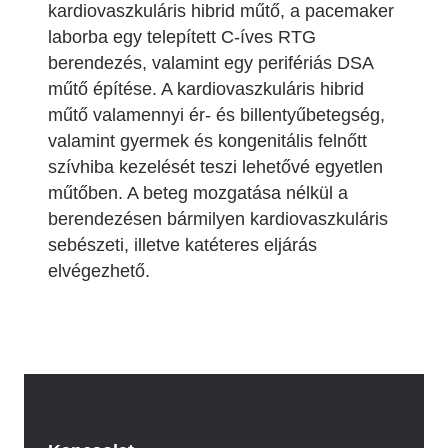
kardiovaszkuláris hibrid műtő, a pacemaker
laborba egy telepített C-íves RTG
berendezés, valamint egy perifériás DSA
műtő építése. A kardiovaszkuláris hibrid
műtő valamennyi ér- és billentyűbetegség,
valamint gyermek és kongenitális felnőtt
szívhiba kezelését teszi lehetővé egyetlen
műtőben. A beteg mozgatása nélkül a
berendezésen bármilyen kardiovaszkuláris
sebészeti, illetve katéteres eljárás
elvégezhető.