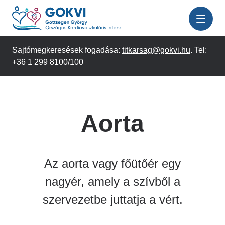
Ugrás
a
tartalomra
Sajtómegkeresések fogadása:
titkarsag@gokvi.hu
. Tel:
+36 1 299 8100/100
Aorta
Az aorta vagy főütőér egy
nagyér, amely a szívből a
szervezetbe juttatja a vért.