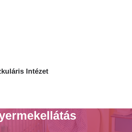
uláris Intézet
yermekellátás