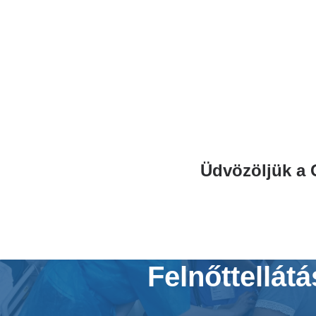
Ugrás
a
tartalomra
Üdvözöljük a 
Felnőttellátá