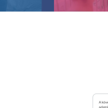
A köv
adato