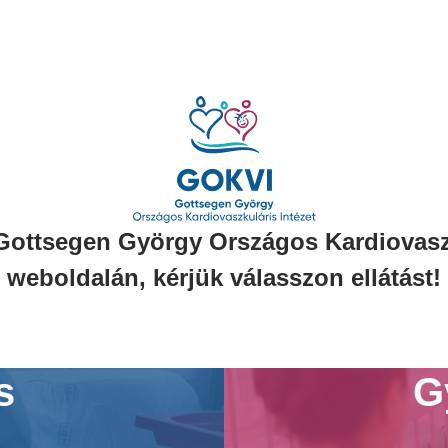
Gottsegen György Országos Kardiovaszk
weboldalán, kérjük válasszon ellátást!
s
G