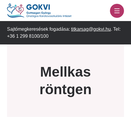
Ugrás
a
tartalomra
Sajtómegkeresések fogadása:
titkarsag@gokvi.hu
. Tel:
+36 1 299 8100/100
Mellkas
röntgen