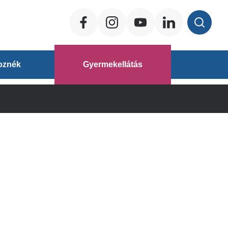
Social
ég
oznék
Gyermekellátás
áz