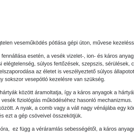
Betegtájékoztatók
ály
Rehabilitáció Füreden
Patika ügyeleti link Pest
Látogatóknak
vármegyére vonatkozóan
tó Osztály
Szolgáltatásaink
Egészségértés
A szív atlasza
gtelen veseműködés pótlása gépi úton, művese kezeléss
Nemzeti szívinfarktus regiszter
ennállása esetén, a vesék vizelet-, ion- és káros anyag
i elégtelenség, súlyos fertőzések, szepszis, sérülések
szaporodása az életet is veszélyeztető súlyos állapotot
így sokszor vesepótló kezelésre van szükség.
hártyák között áramoltatja, így a káros anyagok a hárty
a vesék fiziológiás működéséhez hasonló mechanizmus. E
között. A nyak, a comb vagy a váll nagy vénájába egy kö
s ezt a gép csöveivel összekötjük.
ra, ez függ a véráramlás sebességétől, a káros anyagok