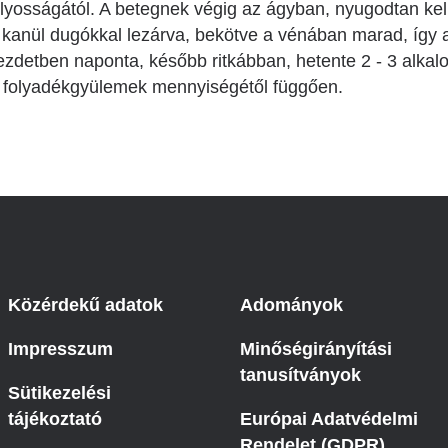
úlyosságától. A betegnek végig az ágyban, nyugodtan kel
a kanül dugókkal lezárva, bekötve a vénában marad, így a
ezdetben naponta, később ritkábban, hetente 2 - 3 alkalo
a folyadékgyülemek mennyiségétől függően.
Közérdekű adatok
Adományok
Impresszum
Minőségirányítási
tanusítványok
Sütikezelési
tájékoztató
Európai Adatvédelmi
Rendelet (GDPR)