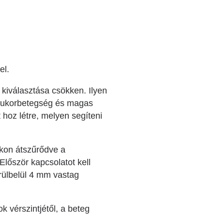
el.
 kiválasztása csökken. Ilyen
, cukorbetegség és magas
 hoz létre, melyen segíteni
ákon átszűrődve a
lőször kapcsolatot kell
rülbelül 4 mm vastag
 vérszintjétől, a beteg