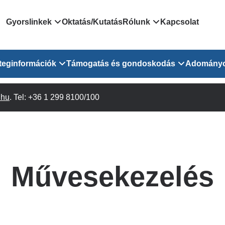
Domain
Gyorslinkek
Oktatás/Kutatás
Rólunk
Kapcsolat
menu
Járóbeteg Irányítási Rendszer
Bemutatkozás/vezetős
teginformációk
Támogatás és gondoskodás
Adomány
for
Országos Online Várólista
Rendezvényeink
Rendszer
Osztály
.hu
Orvosaink
. Tel: +36 1 299 8100/100
Pszichológusok
Híreink
GOKVI
EESZT - Egészségablak
 Osztály
Beavatkozások
Gyógytornászok
Dolgozz a GOKVI-ban!
EESZT - Információs portál
(alt)
Vizsgálatok
Gyógyszertár
Pályázatok
Sürgősségi ügyeletkereső
láris ITO
Leletek és laboreredmények
Csoportos foglalkozások
Egészségfejlesztő kórh
Művesekezelés
lekérése
felnőtt betegeinknek
Egységes alapellátási ügyeleti
bészet
Közérdekű adatok
rendszer
Egészségügyi dokumentáció
Prevenció
kikérő lap
Háziorvosi körzetek Pest
tó Osztály
Szociális munkás
vármegyére vonatkozóan