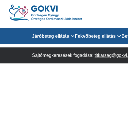
Ugrás
a
tartalomra
Domain
Járóbeteg ellátás
Fekvőbeteg ellátás
Be
menu
Sajtómegkeresések fogadása:
Járóbeteg Információk
Felnőtt Kardiológiai 
titkarsag@gokvi
for
Szakrendeléseink
Felnőtt Szívsebészeti
Érsebészeti Osztály
GOKVI
Felnőtt Kardiovaszku
(main)
Felnőtt Szív- és Érse
AITO
Sürgősségi Betegellá