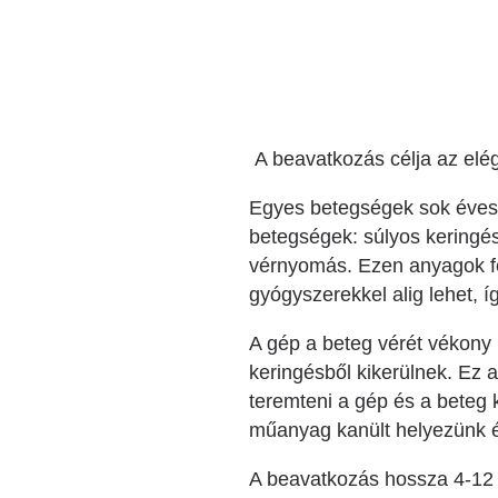
Katéter Terápiás Oszt
Kardiológiai Képalko
Radiológiai Osztály
A beavatkozás célja az elé
Egyes betegségek sok éves f
betegségek: súlyos keringés
vérnyomás. Ezen anyagok fel
gyógyszerekkel alig lehet, 
A gép a beteg vérét vékony 
keringésből kikerülnek. Ez 
teremteni a gép és a beteg 
műanyag kanült helyezünk é
A beavatkozás hossza 4-12 ó