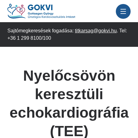
Ugrás
a
tartalomra
Sajtómegkeresések fogadása:
titkarsag@gokvi.hu
. Tel:
+36 1 299 8100/100
Nyelőcsövön
keresztüli
echokardiográfia
(TEE)