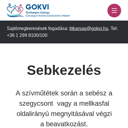
Ugrás
a
tartalomra
Sajtómegkeresések fogadása:
titkarsag@gokvi.hu
. Tel:
+36 1 299 8100/100
Sebkezelés
A szívműtétek során a sebész a
szegycsont vagy a mellkasfal
oldalirányú megnyitásával végzi
a beavatkozást.