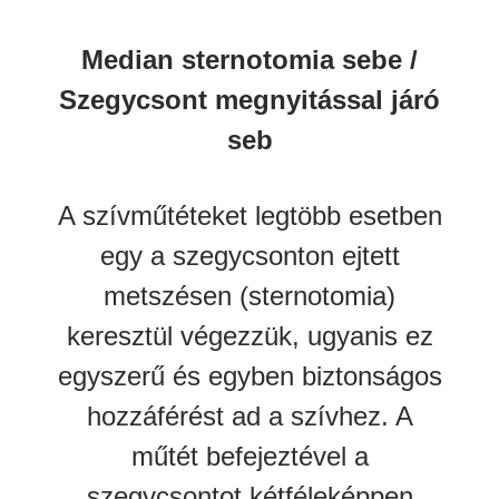
Median sternotomia sebe /
Szegycsont megnyitással járó
seb
A szívműtéteket legtöbb esetben
egy a szegycsonton ejtett
metszésen (sternotomia)
keresztül végezzük, ugyanis ez
egyszerű és egyben biztonságos
hozzáférést ad a szívhez. A
műtét befejeztével a
szegycsontot kétféleképpen