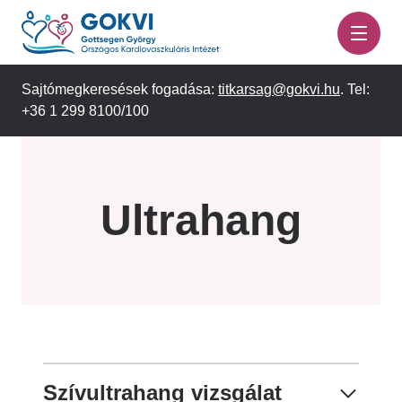
Ugrás
a
tartalomra
Sajtómegkeresések fogadása:
titkarsag@gokvi.hu
. Tel:
+36 1 299 8100/100
Ultrahang
Szívultrahang vizsgálat