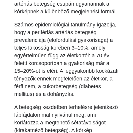
artériás betegség csupán ugyanannak a
kórképnek a különböző megjelenési formái.
Számos epidemiológiai tanulmány igazolja,
hogy a perifériás artériás betegség
prevalenciája (előfordulási gyakorisága) a
teljes lakosság körében 3–10%, amely
egyértelműen függ az életkortól: a 70 év
feletti korcsoportban a gyakoriság már a
15–20%-ot is eléri. A leggyakoribb kockázati
tényezők ennek megfelelően az életkor, a
férfi nem, a cukorbetegség (diabetes
mellitus) és a dohányzás.
A betegség kezdetben terhelésre jelentkező
lábfájdalommal nyilvánul meg, ami
korlátozza a megtehető sétatávolságot
(kirakatnéző betegség). A kórkép