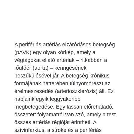
A perifériás artériás elzáródásos betegség
(pAVK) egy olyan kórkép, amely a
végtagokat ellátó artériák – ritkábban a
főütőér (aorta) – keringésének
beszűkülésével jár. A betegség krónikus
formájának hátterében túlnyomórészt az
érelmeszesedés (arterioszklerózis) áll. Ez
napjaink egyik leggyakoribb
megbetegedése. Egy lassan előrehaladó,
összetett folyamatról van szó, amely a test
összes artériás régióját érintheti. A
szívinfarktus, a stroke és a perifériás