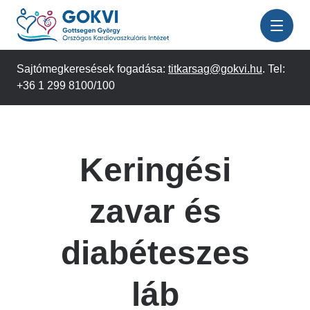
Ugrás
a
tartalomra
Sajtómegkeresések fogadása:
titkarsag@gokvi.hu
. Tel:
+36 1 299 8100/100
Keringési
zavar és
diabéteszes
láb