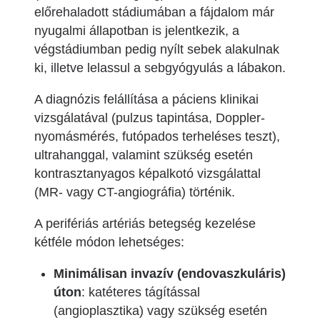
előrehaladott stádiumában a fájdalom már
nyugalmi állapotban is jelentkezik, a
végstádiumban pedig nyílt sebek alakulnak
ki, illetve lelassul a sebgyógyulás a lábakon.
A diagnózis felállítása a páciens klinikai
vizsgálatával (pulzus tapintása, Doppler-
nyomásmérés, futópados terheléses teszt),
ultrahanggal, valamint szükség esetén
kontrasztanyagos képalkotó vizsgálattal
(MR- vagy CT-angiográfia) történik.
A perifériás artériás betegség kezelése
kétféle módon lehetséges:
Minimálisan invazív (endovaszkuláris)
úton
: katéteres tágítással
(angioplasztika) vagy szükség esetén