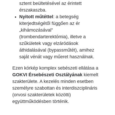
sztent beültetésével az érintett
érszakaszba.
Nyitott műtéttel
: a betegség
kiterjedtségétől függően az ér
„kihámozásával”
(trombendarterektómia), illetve a
szűkületek vagy elzáródások
áthidalásával (bypassműtét), amihez
saját vénát vagy műeret használnak.
Ezen kórkép komplex sebészeti ellátása a
GOKVI Érsebészeti Osztályának
kiemelt
szakterülete. A kezelés minden esetben
személyre szabottan és interdiszciplináris
(orvosi szakterületek közötti)
együttműködésben történik.