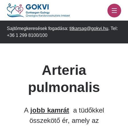
Ugrás
a
tartalomra
Sajtómegkeresések fogadása:
titkarsag@gokvi.hu
. Tel:
+36 1 299 8100/100
Arteria
pulmonalis
A
jobb kamrát
a tüdőkkel
összekötő ér, amely az