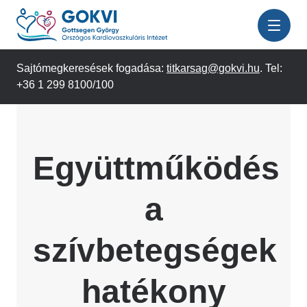
Ugrás
a
tartalomra
Sajtómegkeresések fogadása:
titkarsag@gokvi.hu
. Tel:
+36 1 299 8100/100
Együttműködés
a
szívbetegségek
hatékony