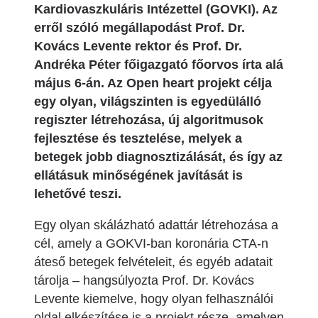
Kardiovaszkuláris Intézettel (GOVKI). Az
erről szóló megállapodást Prof. Dr.
Kovács Levente rektor és Prof. Dr.
Andréka Péter főigazgató főorvos írta alá
május 6-án. Az Open heart projekt célja
egy olyan, világszinten is egyedülálló
regiszter létrehozása, új algoritmusok
fejlesztése és tesztelése, melyek a
betegek jobb diagnosztizálását, és így az
ellátásuk minőségének javítását is
lehetővé teszi.
Egy olyan skálázható adattár létrehozása a
cél, amely a GOKVI-ban koronária CTA-n
áteső betegek felvételeit, és egyéb adatait
tárolja – hangsúlyozta Prof. Dr. Kovács
Levente kiemelve, hogy olyan felhasználói
oldal elkészítése is a projekt része, amelyen