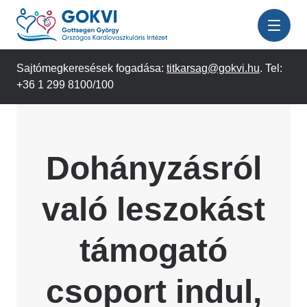
Ugrás
a
tartalomra
Sajtómegkeresések fogadása:
titkarsag@gokvi.hu
. Tel:
+36 1 299 8100/100
Dohányzásról
való leszokást
támogató
csoport indul,