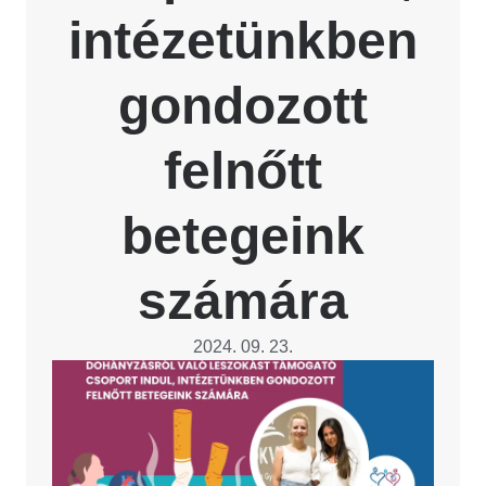
intézetünkben
gondozott
felnőtt
betegeink
számára
2024. 09. 23.
Image