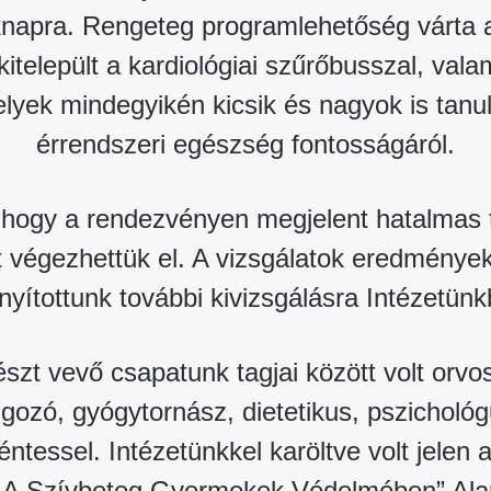
Betegtájékoztatók
napra. Rengeteg programlehetőség várta 
ály
Rehabilitáció Füreden
Patika ügyeleti link Pest
Látogatóknak
kitelepült a kardiológiai szűrőbusszal, val
vármegyére vonatkozóan
tó Osztály
elyek mindegyikén kicsik és nagyok is tanul
Szolgáltatásaink
Egészségértés
érrendszeri egészség fontosságáról.
A szív atlasza
Nemzeti szívinfarktus regiszter
 hogy a rendezvényen megjelent hatalmas
 végezhettük el. A vizsgálatok eredménye
ányítottunk további kivizsgálásra Intézetünk
részt vevő csapatunk tagjai között volt orv
ozó, gyógytornász, dietetikus, pszicholó
ntessel. Intézetünkkel karöltve volt jelen
„A Szívbeteg Gyermekek Védelmében” Alap