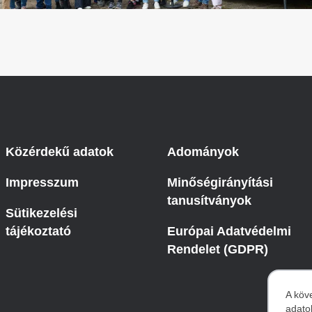
Közérdekű adatok
Adományok
Impresszum
Minőségirányítási
tanusítványok
Sütikezelési
tájékoztató
Európai Adatvédelmi
Rendelet (GDPR)
A köv
adato