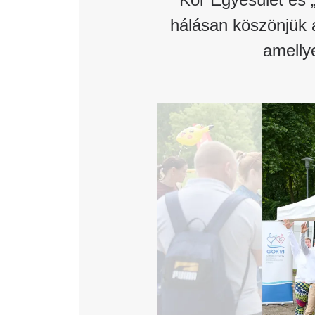
hálásan köszönjük 
amellye
Image