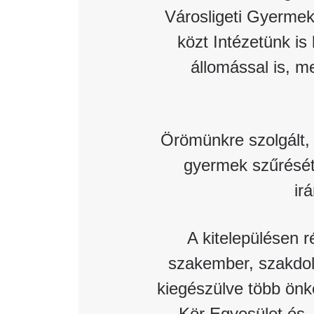
Városligeti Gyermek
Katéter Terápiás Oszt
közt Intézetünk is 
Kardiológiai Képalko
állomással is, m
Radiológiai Osztály
Örömünkre szolgált,
gyermek szűrését
ir
A kitelepülésen 
szakember, szakdolg
kiegészülve több önké
Kör Egyesület és 