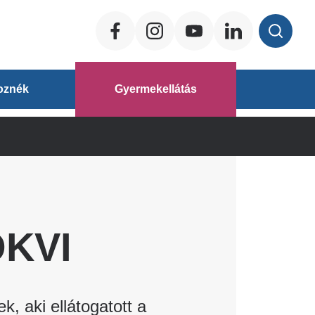
Social
ég
oznék
Gyermekellátás
áz
OKVI
, aki ellátogatott a