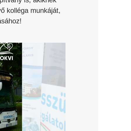
ő kolléga munkáját,
tásához!