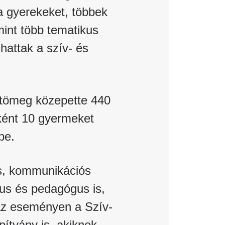
a gyerekeket, többek
amint több tematikus
hattak a szív- és
 tömeg közepette 440
ként 10 gyermeket
be.
os, kommunikációs
gus és pedagógus is,
 az eseményen a Szív-
ítvány is, akiknek