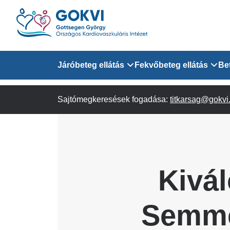
Ugrás
a
tartalomra
Domain
Járóbeteg ellátás
Fekvőbeteg ellátás
Be
menu
Sajtómegkeresések fogadása:
Járóbeteg Információk
Felnőtt Kardiológiai 
titkarsag@gokvi
for
Szakrendeléseink
Felnőtt Szívsebészeti
Érsebészeti Osztály
GOKVI
Felnőtt Kardiovaszku
Kivál
(main)
Felnőtt Szív- és Érse
AITO
Semme
Sürgősségi Betegellá