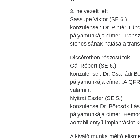
3. helyezett lett
Sassupe Viktor (SE 6.)
konzulensei: Dr. Pintér Tün
pályamunkája címe: „Transzk
stenosisának hatása a trans
Dicséretben részesültek
Gál Róbert (SE 6.)
konzulensei: Dr. Csanádi Bet
pályamunkája címe: „A QFR 
valamint
Nyitrai Eszter (SE 5.)
konzulense Dr. Börcsök Lás
pályamunkája címe: „Hemodin
aortabillentyű implantációt 
A kiváló munka méltó elisme