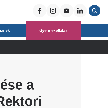
Social
ég
oznék
Gyermekellátás
áz
rése a
ektori