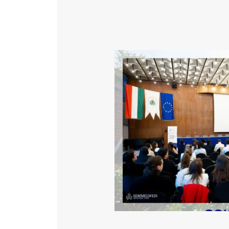
Katéter Terápiás Oszt
Kardiológiai Képalko
Image
Radiológiai Osztály