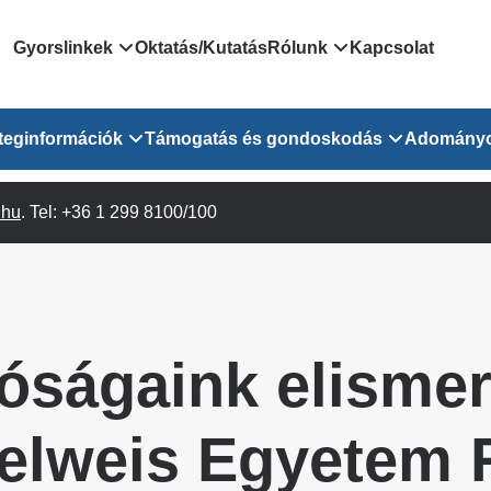
Domain
Gyorslinkek
Oktatás/Kutatás
Rólunk
Kapcsolat
menu
Járóbeteg Irányítási Rendszer
Bemutatkozás/vezetős
teginformációk
Támogatás és gondoskodás
Adomány
for
Országos Online Várólista
Rendezvényeink
Rendszer
Osztály
.hu
Orvosaink
. Tel: +36 1 299 8100/100
Pszichológusok
Híreink
GOKVI
EESZT - Egészségablak
 Osztály
Beavatkozások
Gyógytornászok
Dolgozz a GOKVI-ban!
EESZT - Információs portál
(alt)
Vizsgálatok
Gyógyszertár
Pályázatok
Sürgősségi ügyeletkereső
láris ITO
Leletek és laboreredmények
Csoportos foglalkozások
Egészségfejlesztő kórh
óságaink elisme
lekérése
felnőtt betegeinknek
Egységes alapellátási ügyeleti
bészet
Közérdekű adatok
rendszer
Egészségügyi dokumentáció
Prevenció
lweis Egyetem R
kikérő lap
Háziorvosi körzetek Pest
tó Osztály
Szociális munkás
vármegyére vonatkozóan