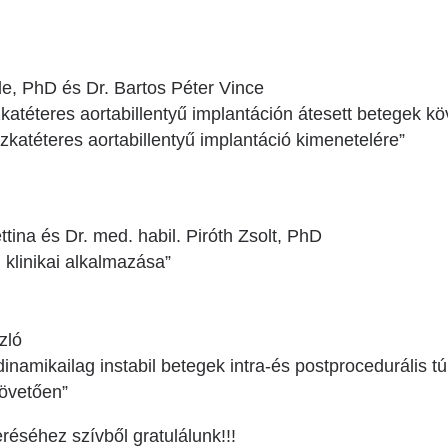
de, PhD és Dr. Bartos Péter Vince
atéteres aortabillentyű implantáción átesett betegek kö
zkatéteres aortabillentyű implantáció kimenetelére”
tina és Dr. med. habil. Piróth Zsolt, PhD
klinikai alkalmazása”
zló
amikailag instabil betegek intra-és postprocedurális túl
követően”
réséhez szívből gratulálunk!!!