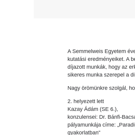
A Semmelweis Egyetem évent
kutatási eredményeiket. A b
díjazott munkák, hogy az er
sikeres munka szerepel a d
Nagy örömünkre szolgál, hogy
2. helyezett lett
Kazay Ádám (SE 6.),
konzulensei: Dr. Bánfi-Bac
pályamunkája címe: „Paradig
gyakorlatban”