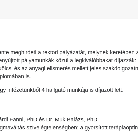
e meghirdeti a rektori pályázatát, melynek keretében a
enyújtott pályamunkák közül a legkiválóbbakat díjazzák:
kölcsi és az anyagi elismerés mellett jeles szakdolgozat
iplomában is.
 intézetünkből 4 hallgató munkája is díjazott lett:
sárdi Fanni, PhD és Dr. Muk Balázs, PhD
maváltás szívelégtelenségben: a gyorsított terápiaopti