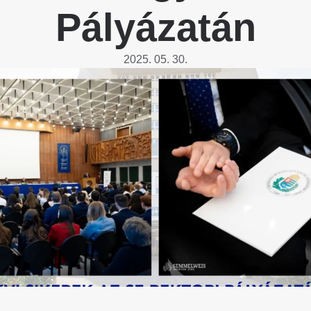
Betegtájékoztatók
Pályázatán
ály
Rehabilitáció Füreden
Patika ügyeleti link Pest
Látogatóknak
vármegyére vonatkozóan
tó Osztály
2025. 05. 30.
Szolgáltatásaink
Egészségértés
A szív atlasza
Nemzeti szívinfarktus regiszter