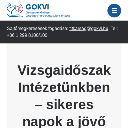
Ugrás
a
tartalomra
Sajtómegkeresések fogadása:
titkarsag@gokvi.hu
. Tel:
+36 1 299 8100/100
Vizsgaidőszak
Intézetünkben
– sikeres
napok a jövő