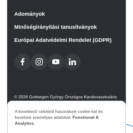
Adományok
Minőségirányítási tanusítványok
Európai Adatvédelmi Rendelet (GDPR)
© 2026 Gottsegen György Országos Kardiovaszkuláris
Intézet. Minden jog fenntartva.
Az oldalt az Integral Vision készítette.
A következő célokból használunk cookie-kat és
kezelünk személyes adatokat:
Functional &
Személyes
Analytics
.
Akadálymentesítési nyilatkozat