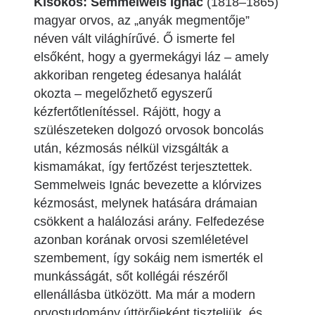
Kisokos: Semmelweis Ignác
(1818–1865)
magyar orvos, az „anyák megmentője”
néven vált világhírűvé. Ő ismerte fel
elsőként, hogy a gyermekágyi láz – amely
akkoriban rengeteg édesanya halálát
okozta – megelőzhető egyszerű
kézfertőtlenítéssel. Rájött, hogy a
szülészeteken dolgozó orvosok boncolás
után, kézmosás nélkül vizsgálták a
kismamákat, így fertőzést terjesztettek.
Semmelweis Ignác bevezette a klórvizes
kézmosást, melynek hatására drámaian
csökkent a halálozási arány. Felfedezése
azonban korának orvosi szemléletével
szembement, így sokáig nem ismerték el
munkásságát, sőt kollégái részéről
ellenállásba ütközött. Ma már a modern
orvostudomány úttörőjeként tiszteljük, és