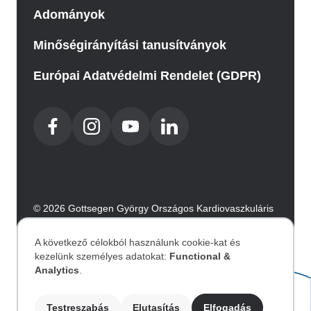
Adományok
Minőségirányítási tanusítványok
Európai Adatvédelmi Rendelet (GDPR)
© 2026 Gottsegen György Országos Kardiovaszkuláris
Intézet. Minden jog fenntartva.
Az oldalt az Integral Vision készítette.
A következő célokból használunk cookie-kat és
kezelünk személyes adatokat:
Functional &
Személyes
Analytics
.
Akadálymentesítési nyilatkozat
Testreszabás
Elutasítás
Elfogadás
Image