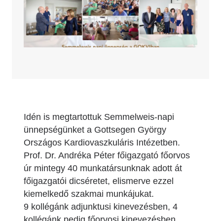
Idén is megtartottuk Semmelweis-napi
ünnepségünket a Gottsegen György
Országos Kardiovaszkuláris Intézetben.
Prof. Dr. Andréka Péter főigazgató főorvos
úr mintegy 40 munkatársunknak adott át
főigazgatói dicséretet, elismerve ezzel
kiemelkedő szakmai munkájukat.
9 kollégánk adjunktusi kinevezésben, 4
kollégánk pedig főorvosi kinevezésben