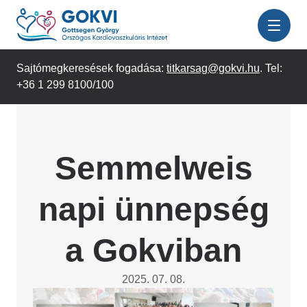
Ugrás
a
tartalomra
Sajtómegkeresések fogadása:
titkarsag@gokvi.hu
. Tel:
+36 1 299 8100/100
Semmelweis
napi ünnepség
a Gokviban
2025. 07. 08.
Image