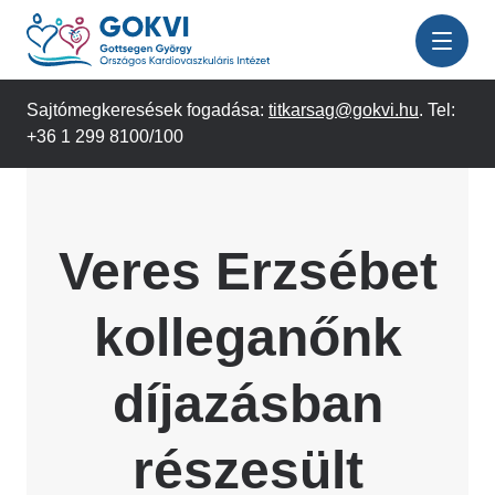
Ugrás
a
tartalomra
Sajtómegkeresések fogadása:
titkarsag@gokvi.hu
. Tel:
+36 1 299 8100/100
Veres Erzsébet
kolleganőnk
díjazásban
részesült