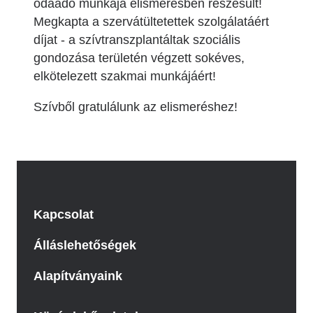
odaadó munkája elismerésben részesült!
Megkapta a szervátültetettek szolgálatáért
díjat - a szívtranszplantáltak szociális
gondozása területén végzett sokéves,
elkötelezett szakmai munkájáért!
Szívből gratulálunk az elismeréshez!
Kapcsolat
Álláslehetőségek
Alapítványaink