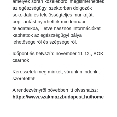
amelyek során közelebbről megismerhetitek
az egészségügyi szektorban dolgozók
sokoldalú és felelősségteljes munkáját,
bepillantást nyerhettek mindennapi
feladataikba, illetve hasznos információkat
kaphattok az egészségügyi pálya
lehetőségeiről és szépségeiről.
Időpont és helyszín: november 11-12., BOK
csarnok
Keressetek meg minket, várunk mindenkit
szeretettel!
A rendezvényről bővebben itt olvashatsz:
https://www.szakmazzbudapest.hu/home