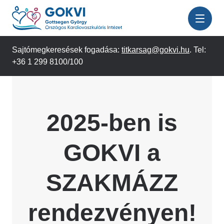
Ugrás
a
tartalomra
Sajtómegkeresések fogadása:
titkarsag@gokvi.hu
. Tel:
+36 1 299 8100/100
2025-ben is
GOKVI a
SZAKMÁZZ
rendezvényen!