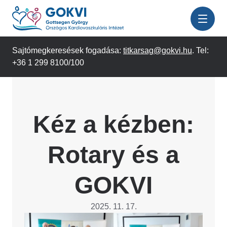
Ugrás
a
tartalomra
Sajtómegkeresések fogadása:
titkarsag@gokvi.hu
. Tel:
+36 1 299 8100/100
Kéz a kézben:
Rotary és a
GOKVI
2025. 11. 17.
Image