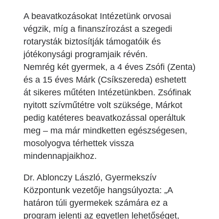
A beavatkozásokat Intézetünk orvosai
végzik, míg a finanszírozást a szegedi
rotarysták biztosítják támogatóik és
jótékonysági programjaik révén.
Nemrég két gyermek, a 4 éves Zsófi (Zenta)
és a 15 éves Márk (Csíkszereda) eshetett
át sikeres műtéten Intézetünkben. Zsófinak
nyitott szívműtétre volt szüksége, Márkot
pedig katéteres beavatkozással operáltuk
meg – ma már mindketten egészségesen,
mosolyogva térhettek vissza
mindennapjaikhoz.
Dr. Ablonczy László, Gyermekszív
Központunk vezetője hangsúlyozta: „A
határon túli gyermekek számára ez a
program jelenti az egyetlen lehetőséget,