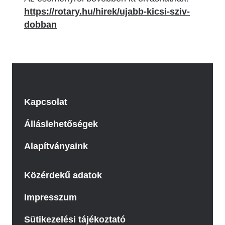
https://rotary.hu/hirek/ujabb-kicsi-sziv-
dobban
Kapcsolat
Álláslehetőségek
Alapítványaink
Közérdekű adatok
Impresszum
Sütikezelési tájékoztató