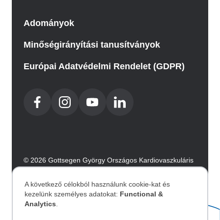
Adományok
Minőségirányítási tanusítványok
Európai Adatvédelmi Rendelet (GDPR)
© 2026 Gottsegen György Országos Kardiovaszkuláris
Intézet. Minden jog fenntartva.
Az oldalt az Integral Vision készítette.
A következő célokból használunk cookie-kat és
kezelünk személyes adatokat:
Functional &
Személyes
Analytics
.
Akadálymentesítési nyilatkozat