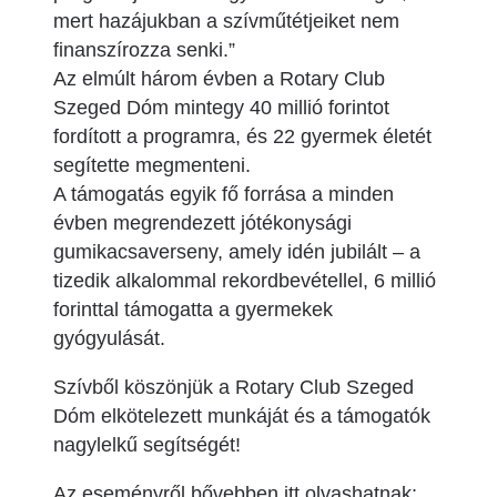
mert hazájukban a szívműtétjeiket nem
finanszírozza senki.”
Az elmúlt három évben a Rotary Club
Szeged Dóm mintegy 40 millió forintot
fordított a programra, és 22 gyermek életét
segítette megmenteni.
A támogatás egyik fő forrása a minden
évben megrendezett jótékonysági
gumikacsaverseny, amely idén jubilált – a
tizedik alkalommal rekordbevétellel, 6 millió
forinttal támogatta a gyermekek
gyógyulását.
Szívből köszönjük a Rotary Club Szeged
Dóm elkötelezett munkáját és a támogatók
nagylelkű segítségét!
Az eseményről bővebben itt olvashatnak: