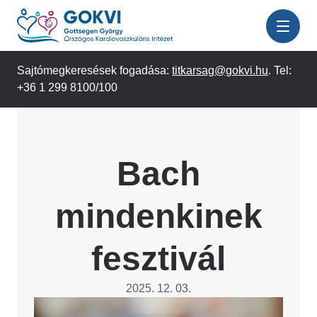
Ugrás
a
tartalomra
Sajtómegkeresések fogadása:
titkarsag@gokvi.hu
. Tel:
+36 1 299 8100/100
Bach
mindenkinek
fesztivál
2025. 12. 03.
Image