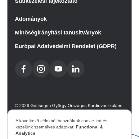
Sütikezelési tájékoztató
Adományok
Minőségirányítási tanusítványok
Európai Adatvédelmi Rendelet (GDPR)
© 2026 Gottsegen György Országos Kardiovaszkuláris
Intézet. Minden jog fenntartva.
Az oldalt az Integral Vision készítette.
A következő célokból használunk cookie-kat és
kezelünk személyes adatokat:
Functional &
Személyes
Analytics
.
Akadálymentesítési nyilatkozat