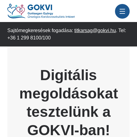
Ugrás
a
tartalomra
Sajtómegkeresések fogadása:
titkarsag@gokvi.hu
. Tel:
+36 1 299 8100/100
Digitális
megoldásokat
tesztelünk a
GOKVI-ban!