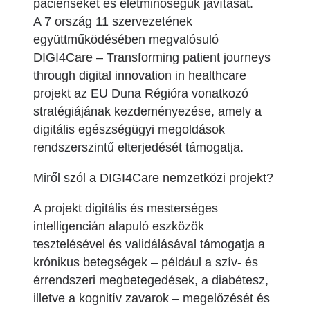
pácienseket és életminőségük javítását.
A 7 ország 11 szervezetének
együttműködésében megvalósuló
DIGI4Care – Transforming patient journeys
through digital innovation in healthcare
projekt az EU Duna Régióra vonatkozó
stratégiájának kezdeményezése, amely a
digitális egészségügyi megoldások
rendszerszintű elterjedését támogatja.
Miről szól a DIGI4Care nemzetközi projekt?
A projekt digitális és mesterséges
intelligencián alapuló eszközök
tesztelésével és validálásával támogatja a
krónikus betegségek – például a szív- és
érrendszeri megbetegedések, a diabétesz,
illetve a kognitív zavarok – megelőzését és