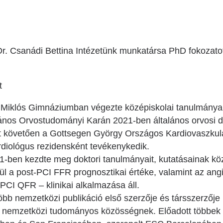
r. Csanádi Bettina Intézetünk munkatársa PhD fokozatot
t
i Miklós Gimnáziumban végezte középiskolai tanulmányai
os Orvostudományi Karán 2021-ben általános orvosi di
követően a Gottsegen György Országos Kardiovaszkulár
ardiológus rezidensként tevékenykedik.
21-ben kezdte meg doktori tanulmányait, kutatásainak kö
lül a post-PCI FFR prognosztikai értéke, valamint az angi
PCI QFR – klinikai alkalmazása áll.
bb nemzetközi publikáció első szerzője és társszerzője l
és nemzetközi tudományos közösségnek. Előadott többek