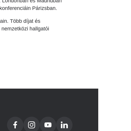
, Londonban és Madridban
konferenciáin Párizsban.
ain. Több díjat és
 nemzetközi hallgatói