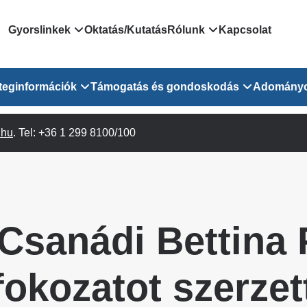
Domain
Gyorslinkek
Oktatás/Kutatás
Rólunk
Kapcsolat
menu
Járóbeteg Irányítási Rendszer
Bemutatkozás/vezetős
teginformációk
Támogatás és gondoskodás
Adomány
for
Országos Online Várólista
Rendezvényeink
Rendszer
Osztály
.hu
Orvosaink
. Tel: +36 1 299 8100/100
Pszichológusok
Híreink
GOKVI
EESZT - Egészségablak
 Osztály
Beavatkozások
Gyógytornászok
Dolgozz a GOKVI-ban!
EESZT - Információs portál
(alt)
Vizsgálatok
Gyógyszertár
Pályázatok
Sürgősségi ügyeletkereső
láris ITO
Leletek és laboreredmények
Csoportos foglalkozások
Egészségfejlesztő kórh
 Csanádi Bettina
lekérése
felnőtt betegeinknek
Egységes alapellátási ügyeleti
bészet
Közérdekű adatok
rendszer
Egészségügyi dokumentáció
Prevenció
fokozatot szerzet
kikérő lap
Háziorvosi körzetek Pest
tó Osztály
Szociális munkás
vármegyére vonatkozóan