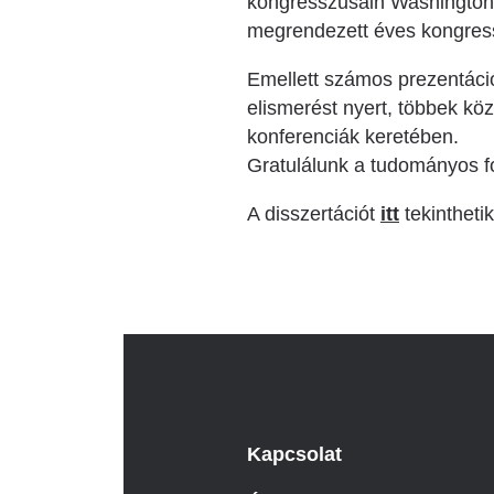
kongresszusain Washington
megrendezett éves kongress
Emellett számos prezentáció
elismerést nyert, többek k
konferenciák keretében.
Gratulálunk a tudományos 
A disszertációt
itt
tekintheti
Kapcsolat