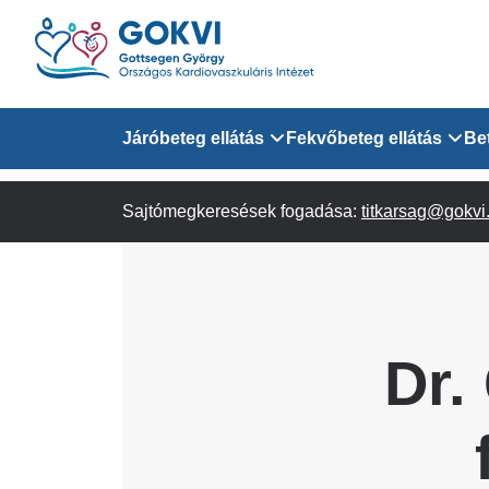
Ugrás
a
tartalomra
Domain
Járóbeteg ellátás
Fekvőbeteg ellátás
Be
menu
Sajtómegkeresések fogadása:
Járóbeteg Információk
Felnőtt Kardiológiai 
titkarsag@gokvi
for
Szakrendeléseink
Felnőtt Szívsebészeti
Érsebészeti Osztály
GOKVI
Felnőtt Kardiovaszku
Dr.
(main)
Felnőtt Szív- és Érse
AITO
Sürgősségi Betegellá