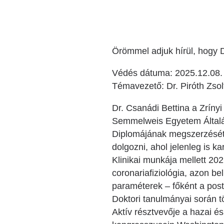
Örömmel adjuk hírül, hogy D
Védés dátuma: 2025.12.08.
Témavezető: Dr. Piróth Zsol
Dr. Csanádi Bettina a Zríny
Semmelweis Egyetem Általán
Diplomájának megszerzését 
dolgozni, ahol jelenleg is k
Klinikai munkája mellett 20
coronariafiziológia, azon be
paraméterek – főként a post
Doktori tanulmányai során tö
Aktív résztvevője a hazai 