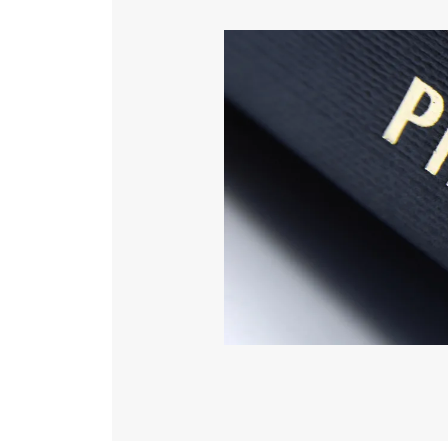
Katéter Terápiás Oszt
Image
Kardiológiai Képalko
Radiológiai Osztály