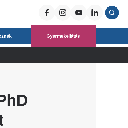
Social
ég
oznék
Gyermekellátás
áz
 PhD
t