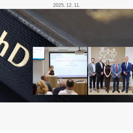
Betegtájékoztatók
2025. 12. 11.
ály
Rehabilitáció Füreden
Patika ügyeleti link Pest
Látogatóknak
vármegyére vonatkozóan
tó Osztály
Szolgáltatásaink
Egészségértés
A szív atlasza
Nemzeti szívinfarktus regiszter